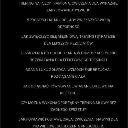
TRENING NA PLECY I RAMIONA: ĆWICZENIA DLA WYRAŹNIE
ZARYSOWANEJ SYLWETKI
5 PROSTYCH ASAN JOGI, ABY ZWIĘKSZYĆ SWOJĄ
ODPORNOŚĆ
JAK ZWIĘKSZYĆ SIŁĘ MIĘŚNIOWĄ: TRENING I STRATEGIE
DLA LEPSZYCH REZULTATÓW
URZĄDZENIA DO ODCHUDZANIA W DOMU: PRAKTYCZNE
ROZWIĄZANIA DLA EFEKTYWNEGO TRENINGU
ASANA ŁUKU ŻOŁĄDKA: WZMOCNIENIE BRZUCHA I
ROZCIĄGANIE CIAŁA
JAK OSIĄGNĄĆ RÓWNOWAGĘ W ASANIE DRZEWO NA
KSIĘŻYCU
CZY MOŻNA WYKONAĆ PORZĄDNY TRENING SIŁOWY BEZ
ŻADNEGO SPRZĘTU?
JAK POPRAWIĆ POSTAWĘ CIAŁA: ĆWICZENIA I NAWYKI DLA
PRAWIDŁOWEGO UŁOŻENIA KRĘGOSŁUPA