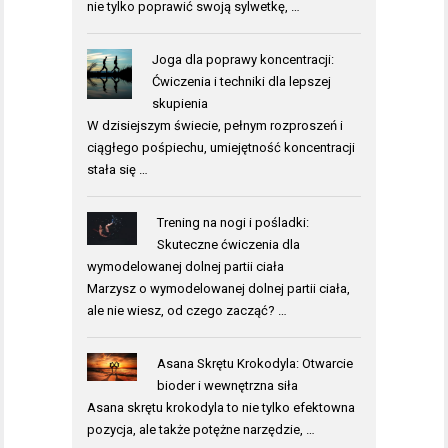
nie tylko poprawić swoją sylwetkę, …
Joga dla poprawy koncentracji:
Ćwiczenia i techniki dla lepszej
skupienia
W dzisiejszym świecie, pełnym rozproszeń i
ciągłego pośpiechu, umiejętność koncentracji
stała się …
Trening na nogi i pośladki:
Skuteczne ćwiczenia dla
wymodelowanej dolnej partii ciała
Marzysz o wymodelowanej dolnej partii ciała,
ale nie wiesz, od czego zacząć? …
Asana Skrętu Krokodyla: Otwarcie
bioder i wewnętrzna siła
Asana skrętu krokodyla to nie tylko efektowna
pozycja, ale także potężne narzędzie, …