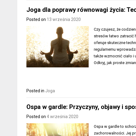
Joga dla poprawy równowagi życia: Tech
Posted on
13 września 2020
Czy czujesz, że codzien
stresów łatwo zatracić 
oferuje skuteczne tech
regularnemu wprowadzan
także wzmocnić ciało i
Odkryj, jak proste zmia
Posted in
Joga
Ospa w gardle: Przyczyny, objawy i spos
Posted on
4 września 2020
Ospa w gardle to schor
zachorowalności. Jej prz