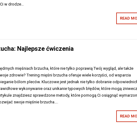
 Ci w drodze…
READ MO
zucha: Najlepsze ćwiczenia
 jędrnych mięśniach brzucha, które nie tylko poprawią Twój wygląd, ale także
oje zdrowie? Trening mięśni brzucha oferuje wiele korzyści, od wsparcia
ieganie bólom pleców. Kluczowe jest jednak nie tylko dobranie odpowiednic
 prawidłowe wykonywanie oraz unikanie typowych błędów, które mogą zniwec
 artykule znajdziesz sprawdzone metody, które pomogą Ci osiągnąć wymarzo
 rozwijać swoje mięśnie brzucha….
READ MO