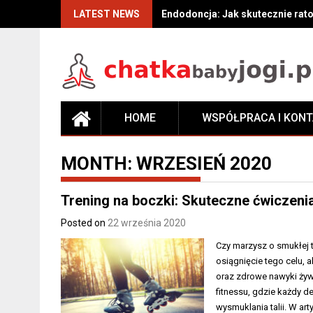
Skip
LATEST NEWS
Endodoncja: Jak skutecznie rat
to
content
HOME
WSPÓŁPRACA I KON
MONTH:
WRZESIEŃ 2020
Trening na boczki: Skuteczne ćwiczenia
Posted on
22 września 2020
Czy marzysz o smukłej t
osiągnięcie tego celu, 
oraz zdrowe nawyki żyw
fitnessu, gdzie każdy 
wysmuklania talii. W a