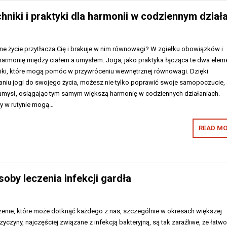
niki i praktyki dla harmonii w codziennym dział
ne życie przytłacza Cię i brakuje w nim równowagi? W zgiełku obowiązków i
harmonię między ciałem a umysłem. Joga, jako praktyka łącząca te dwa eleme
niki, które mogą pomóc w przywróceniu wewnętrznej równowagi. Dzięki
iu jogi do swojego życia, możesz nie tylko poprawić swoje samopoczucie, 
 umysł, osiągając tym samym większą harmonię w codziennych działaniach.
ny w rutynie mogą…
READ MO
oby leczenia infekcji gardła
zenie, które może dotknąć każdego z nas, szczególnie w okresach większej
yczyny, najczęściej związane z infekcją bakteryjną, są tak zaraźliwe, że łatw