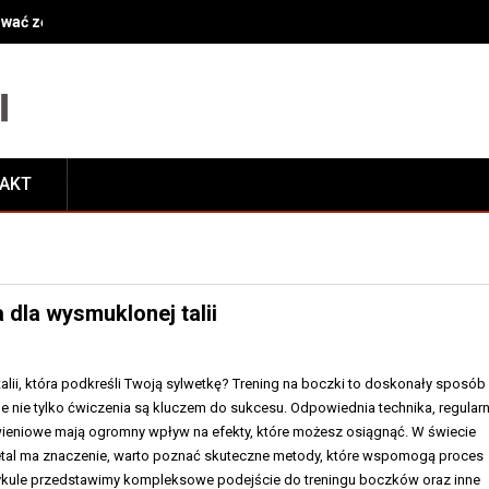
ować zęby przy leczeniu kanałowym?
TAKT
 dla wysmuklonej talii
alii, która podkreśli Twoją sylwetkę? Trening na boczki to doskonały sposób
ale nie tylko ćwiczenia są kluczem do sukcesu. Odpowiednia technika, regular
ieniowe mają ogromny wpływ na efekty, które możesz osiągnąć. W świecie
detal ma znaczenie, warto poznać skuteczne metody, które wspomogą proces
rtykule przedstawimy kompleksowe podejście do treningu boczków oraz inne