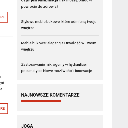
Czym jest rehabilitacja i jak może pomóc w
powrocie do zdrowia?
RE
Stylowe meble bukowe, które odmienią twoje
wnętrze
Meble bukowe: elegancja i trwałość w Twoim
wnętrzu
Zastosowanie mikrogumy w hydraulice i
pneumatyce: Nowe możliwości i innowacje
h
zyć
ne
NAJNOWSZE KOMENTARZE
RE
JOGA