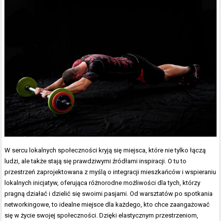
W sercu lokalnych społeczności kryją się miejsca, które nie tylko łączą
ludzi, ale także stają się prawdziwymi źródłami inspiracji. O tu to
przestrzeń zaprojektowana z myślą o integracji mieszkańców i wspieraniu
lokalnych inicjatyw, oferująca różnorodne możliwości dla tych, którzy
pragną działać i dzielić się swoimi pasjami. Od warsztatów po spotkania
networkingowe, to idealne miejsce dla każdego, kto chce zaangażować
się w życie swojej społeczności. Dzięki elastycznym przestrzeniom,