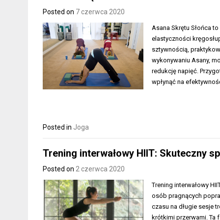
Posted on
7 czerwca 2020
Asana Skrętu Słońca to 
elastyczności kręgosłup
sztywnością, praktykowa
wykonywaniu Asany, możn
redukcję napięć. Przy
wpłynąć na efektywność
Posted in
Joga
Trening interwałowy HIIT: Skuteczny s
Posted on
2 czerwca 2020
Trening interwałowy HIIT
osób pragnących popraw
czasu na długie sesje t
krótkimi przerwami. Ta f