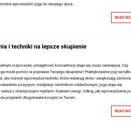
wo można wprowadzić jogę do swojego życia…
READ MO
a i techniki na lepsze skupienie
ełnym rozproszeń, umiejętność koncentracji staje się coraz cenniejsza. Czy
 joga może pomóc w poprawie Twojego skupienia? Praktykowanie jogi nie tylk
sł, ale również wprowadza techniki, które redukują stres i zwiększają zdolnoś
dpowiednim pozycjom, medytacji i technikom oddechowym, joga staje się
walce z chaotycznymi myślami i brakiem uwagi. Odkryj, jak wprowadzenie jo
oże przynieść długotrwałe korzyści w Twoim…
READ MO