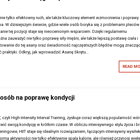
nie tylko efektowny ruch, ale także kluczowy element wzmocnienia i poprawy
a. W dzisiejszym świecie, gdzie wiele osób boryka się z problemami pleców 
nie tej pozycji staje się nieocenionym wsparciem. Dzięki regularnemu
a zauważyć nie tylko poprawę siły mięśni, ale także lepszą postawę ciała i
gotowanie do tej asany oraz świadomość najczęstszych błędów mogą znaczą
 praktyki. Odkryj, jak wprowadzić Asanę Skrętu…
READ MO
posób na poprawę kondycji
, czyli High-Intensity Interval Training, zyskuje coraz większą popularność wś
ić swoją kondycję w krótkim czasie. W obliczu intensywnego stylu życia i b
reningowe, HIIT staje się idealnym rozwiązaniem, łączącym intensywny wysiłek
orma aktywności nie tylko efektywnie spala kalorie, ale również przynosi wiel