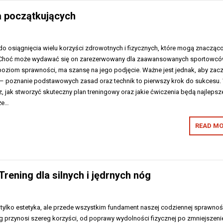
a początkujących
 do osiągnięcia wielu korzyści zdrowotnych i fizycznych, które mogą znacząc
. Choć może wydawać się on zarezerwowany dla zaawansowanych sportowcó
poziom sprawności, ma szansę na jego podjęcie. Ważne jest jednak, aby zac
– poznanie podstawowych zasad oraz technik to pierwszy krok do sukcesu.
, jak stworzyć skuteczny plan treningowy oraz jakie ćwiczenia będą najlepsz
że…
READ MO
rening dla silnych i jędrnych nóg
nie tylko estetyka, ale przede wszystkim fundament naszej codziennej sprawnoś
 przynosi szereg korzyści, od poprawy wydolności fizycznej po zmniejszeni