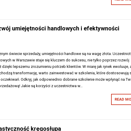
ój umiejętności handlowych i efektywności
nym świecie sprzedaży, umiejętności handlowe są na wagę złota. Uczestnic
owych w Warszawie staje się kluczem do sukcesu, nie tylko poprzez rozwój
ż dzięki lepszemu zrozumieniu potrzeb klientów. W miarę jak rynek ewoluuje, 
echodzą transformację, warto zainwestować w szkolenia, które dostosowują s
i oczekiwań. Odkryj, jak odpowiednio dobrane szkolenie może wpłynąć na Tw
przedażową! Jakie są korzyści z uczestnictwa w…
READ MO
lastyczność kręgosłupa