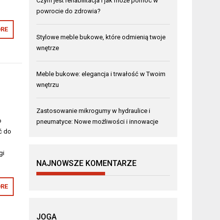
Czym jest rehabilitacja i jak może pomóc w
powrocie do zdrowia?
RE
Stylowe meble bukowe, które odmienią twoje
wnętrze
Meble bukowe: elegancja i trwałość w Twoim
wnętrzu
Zastosowanie mikrogumy w hydraulice i
o
pneumatyce: Nowe możliwości i innowacje
ć do
gi
NAJNOWSZE KOMENTARZE
RE
JOGA