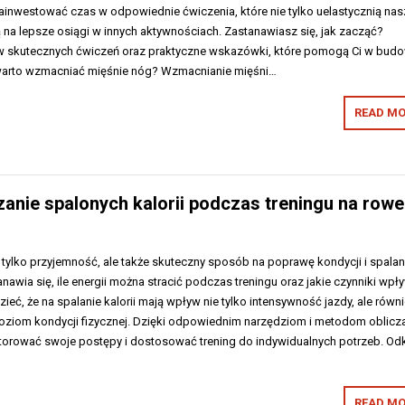
zainwestować czas w odpowiednie ćwiczenia, które nie tylko uelastycznią na
ą na lepsze osiągi w innych aktywnościach. Zastanawiasz się, jak zacząć?
w skutecznych ćwiczeń oraz praktyczne wskazówki, które pomogą Ci w budo
 warto wzmacniać mięśnie nóg? Wzmacnianie mięśni…
READ MO
iczanie spalonych kalorii podczas treningu na row
 tylko przyjemność, ale także skuteczny sposób na poprawę kondycji i spalan
anawia się, ile energii można stracić podczas treningu oraz jakie czynniki wpł
zieć, że na spalanie kalorii mają wpływ nie tylko intensywność jazdy, ale równ
oziom kondycji fizycznej. Dzięki odpowiednim narzędziom i metodom oblicza
orować swoje postępy i dostosować trening do indywidualnych potrzeb. Odk
READ MO