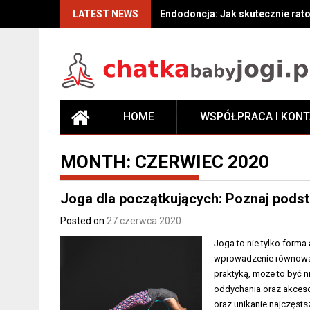
Skip
LATEST NEWS
Endodoncja: Jak skutecznie rat
to
content
HOME
WSPÓŁPRACA I KON
MONTH:
CZERWIEC 2020
Joga dla początkujących: Poznaj podst
Posted on
27 czerwca 2020
Joga to nie tylko forma
wprowadzenie równowagi
praktyką, może to być 
oddychania oraz akcesor
oraz unikanie najczęst