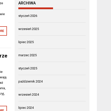
ARCHIWA
sze
wie
styczeń 2026
wrzesień 2025
RE
lipiec 2025
erze
marzec 2025
styczeń 2025
ie
ywają
październik 2024
ież
nia,
ryj,
wrzesień 2024
lipiec 2024
RE