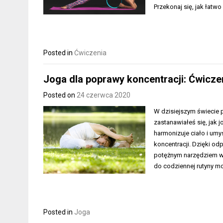
Przekonaj się, jak łat
Posted in
Ćwiczenia
Joga dla poprawy koncentracji: Ćwiczeni
Posted on
24 czerwca 2020
W dzisiejszym świecie p
zastanawiałeś się, jak
harmonizuje ciało i umy
koncentracji. Dzięki o
potężnym narzędziem w 
do codziennej rutyny m
Posted in
Joga