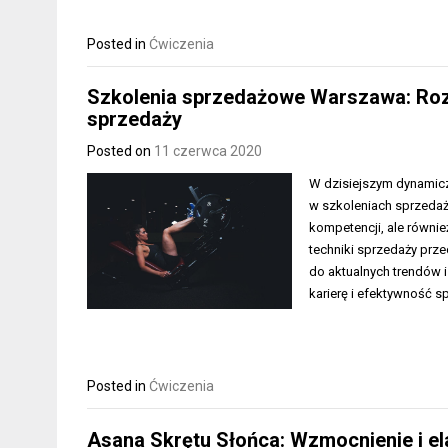
Posted in
Ćwiczenia
Szkolenia sprzedażowe Warszawa: Rozw
sprzedaży
Posted on
11 czerwca 2020
W dzisiejszym dynamicz
w szkoleniach sprzedaż
kompetencji, ale równie
techniki sprzedaży prz
do aktualnych trendów 
karierę i efektywność s
Posted in
Ćwiczenia
Asana Skrętu Słońca: Wzmocnienie i e