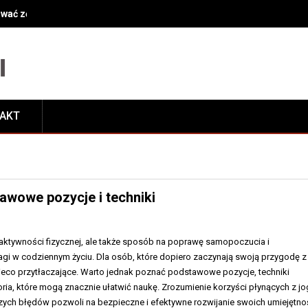
ować zęby przy leczeniu kanałowym?
TAKT
awowe pozycje i techniki
 aktywności fizycznej, ale także sposób na poprawę samopoczucia i
 w codziennym życiu. Dla osób, które dopiero zaczynają swoją przygodę z 
nieco przytłaczające. Warto jednak poznać podstawowe pozycje, techniki
ia, które mogą znacznie ułatwić naukę. Zrozumienie korzyści płynących z jo
szych błędów pozwoli na bezpieczne i efektywne rozwijanie swoich umiejętnoś