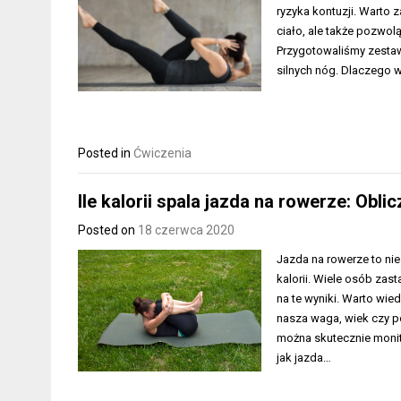
ryzyka kontuzji. Warto 
ciało, ale także pozwol
Przygotowaliśmy zesta
silnych nóg. Dlaczego
Posted in
Ćwiczenia
Ile kalorii spala jazda na rowerze: Obl
Posted on
18 czerwca 2020
Jazda na rowerze to nie
kalorii. Wiele osób zast
na te wyniki. Warto wied
nasza waga, wiek czy p
można skutecznie monit
jak jazda…