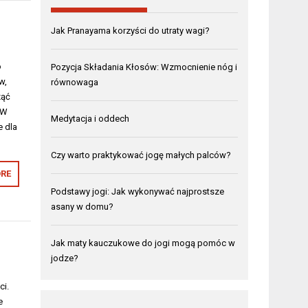
Jak Pranayama korzyści do utraty wagi?
o
Pozycja Składania Kłosów: Wzmocnienie nóg i
w,
równowaga
ząć
 W
Medytacja i oddech
e dla
Czy warto praktykować jogę małych palców?
RE
Podstawy jogi: Jak wykonywać najprostsze
asany w domu?
Jak maty kauczukowe do jogi mogą pomóc w
jodze?
ci.
e