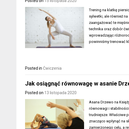
Posted on
15 listopada 2020
Trening na klatkę piersi
sylwetki, ale również na
zaangażować te mięśnie
technika oraz dobór ćw
wprowadzając różnorod
powinniśmy trenować kl
Posted in
Ćwiczenia
Jak osiągnąć równowagę w asanie Drz
Posted on
13 listopada 2020
Asana Drzewo na Księżyc
równowagi i stabilności
trudniejsze. Właściwe
znacząco wpłynąć na sku
zamierzonego celu, a reg