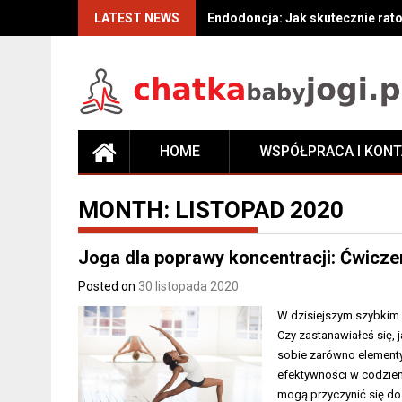
Skip
LATEST NEWS
Czym jest rehabilitacja i jak m
to
content
HOME
WSPÓŁPRACA I KON
MONTH:
LISTOPAD 2020
Joga dla poprawy koncentracji: Ćwiczen
Posted on
30 listopada 2020
W dzisiejszym szybkim 
Czy zastanawiałeś się, 
sobie zarówno elementy 
efektywności w codzien
mogą przyczynić się do 