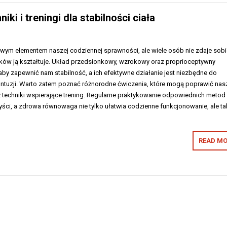
i i treningi dla stabilności ciała
ym elementem naszej codziennej sprawności, ale wiele osób nie zdaje sobi
ników ją kształtuje. Układ przedsionkowy, wzrokowy oraz proprioceptywny
by zapewnić nam stabilność, a ich efektywne działanie jest niezbędne do
ontuzji. Warto zatem poznać różnorodne ćwiczenia, które mogą poprawić nas
 techniki wspierające trening. Regularne praktykowanie odpowiednich metod
yści, a zdrowa równowaga nie tylko ułatwia codzienne funkcjonowanie, ale ta
READ MO