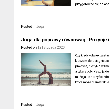
przygotować się do as
Posted in
Joga
Joga dla poprawy równowagi: Pozycje i t
Posted on
12 listopada 2020
Czy kiedykolwiek zasta
kluczem do osiągnięcia t
praktyce, nie tylko wzm
artykule odkryjesz, jak
także jakie korzyści zd
która może diametralni
Posted in
Joga