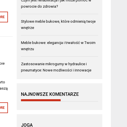
Czym jest rehabilitacja i jak może pomóc w
powrocie do zdrowia?
RE
Stylowe meble bukowe, które odmienią twoje
wnętrze
Meble bukowe: elegancja i trwałość w Twoim
wnętrzu
bie
Zastosowanie mikrogumy w hydraulice i
pneumatyce: Nowe możliwości i innowacje
rto
naszą
NAJNOWSZE KOMENTARZE
RE
JOGA