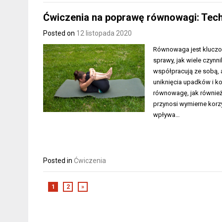
Ćwiczenia na poprawę równowagi: Technik
Posted on
12 listopada 2020
Równowaga jest kluczow
sprawy, jak wiele czyn
współpracują ze sobą, a
uniknięcia upadków i k
równowagę, jak również
przynosi wymierne korz
wpływa…
Posted in
Ćwiczenia
1
2
»