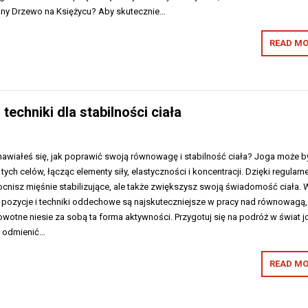
any Drzewo na Księżycu? Aby skutecznie…
READ MO
echniki dla stabilności ciała
nawiałeś się, jak poprawić swoją równowagę i stabilność ciała? Joga może b
ych celów, łącząc elementy siły, elastyczności i koncentracji. Dzięki regularne
ocnisz mięśnie stabilizujące, ale także zwiększysz swoją świadomość ciała. 
ie pozycje i techniki oddechowe są najskuteczniejsze w pracy nad równowagą,
rowotne niesie za sobą ta forma aktywności. Przygotuj się na podróż w świat jo
e odmienić…
READ MO