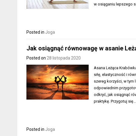
w osiąganiu lepszego s
Posted in
Joga
Jak osiągnąć równowagę w asanie Leż
Posted on
28 listopada 2020
Asana Leżąca Krabówka 
siłę, elastyczność i r
szereg korzyści, w tym 
odpowiednim przygotowa
odkryć, jak osiągnąć r
praktykę. Przygotuj się
Posted in
Joga