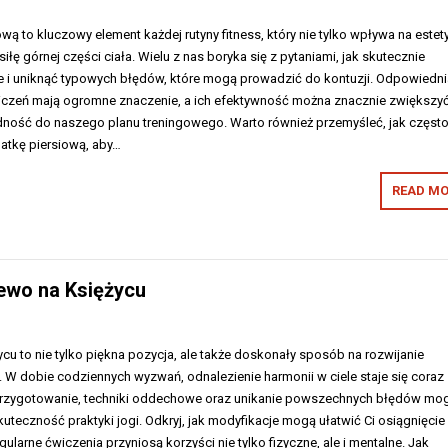
ową to kluczowy element każdej rutyny fitness, który nie tylko wpływa na estet
 siłę górnej części ciała. Wielu z nas boryka się z pytaniami, jak skutecznie
 i uniknąć typowych błędów, które mogą prowadzić do kontuzji. Odpowiedni
iczeń mają ogromne znaczenie, a ich efektywność można znacznie zwiększyć
ność do naszego planu treningowego. Warto również przemyśleć, jak częst
atkę piersiową, aby…
READ MO
ewo na Księżycu
u to nie tylko piękna pozycja, ale także doskonały sposób na rozwijanie
. W dobie codziennych wyzwań, odnalezienie harmonii w ciele staje się coraz
 przygotowanie, techniki oddechowe oraz unikanie powszechnych błędów mo
teczność praktyki jogi. Odkryj, jak modyfikacje mogą ułatwić Ci osiągnięcie
ularne ćwiczenia przyniosą korzyści nie tylko fizyczne, ale i mentalne. Jak