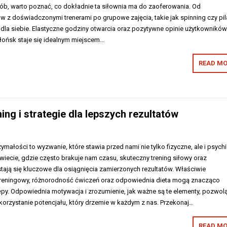
sób, warto poznać, co dokładnie ta siłownia ma do zaoferowania. Od
w z doświadczonymi trenerami po grupowe zajęcia, takie jak spinning czy pil
 dla siebie. Elastyczne godziny otwarcia oraz pozytywne opinie użytkownikó
Płońsk staje się idealnym miejscem…
READ MO
ing i strategie dla lepszych rezultatów
zymałości to wyzwanie, które stawia przed nami nie tylko fizyczne, ale i psych
świecie, gdzie często brakuje nam czasu, skuteczny trening siłowy oraz
tają się kluczowe dla osiągnięcia zamierzonych rezultatów. Właściwie
reningowy, różnorodność ćwiczeń oraz odpowiednia dieta mogą znacząco
py. Odpowiednia motywacja i zrozumienie, jak ważne są te elementy, pozwol
rzystanie potencjału, który drzemie w każdym z nas. Przekonaj…
READ MO