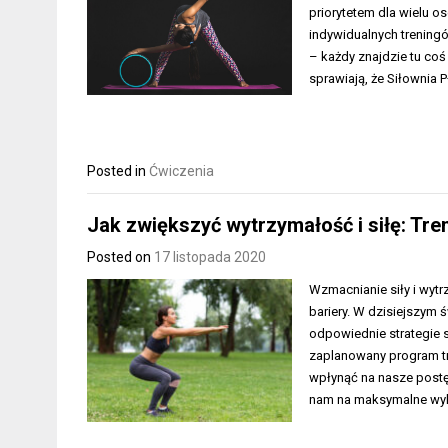
priorytetem dla wielu o
indywidualnych treningó
– każdy znajdzie tu coś
sprawiają, że Siłownia 
Posted in
Ćwiczenia
Jak zwiększyć wytrzymałość i siłę: Tren
Posted on
17 listopada 2020
Wzmacnianie siły i wytr
bariery. W dzisiejszym 
odpowiednie strategie s
zaplanowany program t
wpłynąć na nasze postę
nam na maksymalne wyko