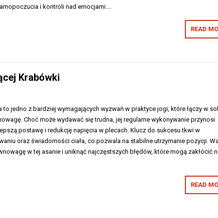
amopoczucia i kontroli nad emocjami….
READ MO
ącej Krabówki
to jedno z bardziej wymagających wyzwań w praktyce jogi, które łączy w so
ównowagę. Choć może wydawać się trudna, jej regularne wykonywanie przynosi
lepszą postawę i redukcję napięcia w plecach. Klucz do sukcesu tkwi w
niu oraz świadomości ciała, co pozwala na stabilne utrzymanie pozycji. Wa
ównowagę w tej asanie i uniknąć najczęstszych błędów, które mogą zakłócić 
…
READ MO