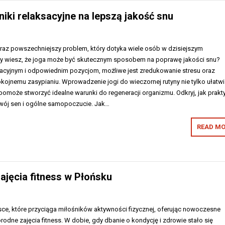
niki relaksacyjne na lepszą jakość snu
raz powszechniejszy problem, który dotyka wiele osób w dzisiejszym
zy wiesz, że joga może być skutecznym sposobem na poprawę jakości snu?
sacyjnym i odpowiednim pozycjom, możliwe jest zredukowanie stresu oraz
okojnemu zasypianiu. Wprowadzenie jogi do wieczornej rutyny nie tylko ułatwi
 pomoże stworzyć idealne warunki do regeneracji organizmu. Odkryj, jak prakt
wój sen i ogólne samopoczucie. Jak…
READ MO
zajęcia fitness w Płońsku
sce, które przyciąga miłośników aktywności fizycznej, oferując nowoczesne
odne zajęcia fitness. W dobie, gdy dbanie o kondycję i zdrowie stało się