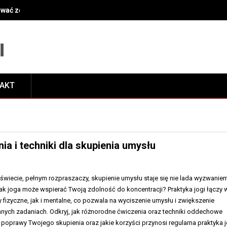
oże pomóc w powrocie do zdrowia?
TAKT
ia i techniki dla skupienia umysłu
świecie, pełnym rozpraszaczy, skupienie umysłu staje się nie lada wyzwaniem
jak joga może wspierać Twoją zdolność do koncentracji? Praktyka jogi łączy 
fizyczne, jak i mentalne, co pozwala na wyciszenie umysłu i zwiększenie
nych zadaniach. Odkryj, jak różnorodne ćwiczenia oraz techniki oddechowe
poprawy Twojego skupienia oraz jakie korzyści przynosi regularna praktyka j