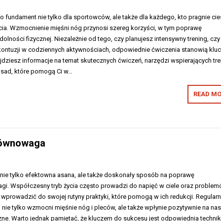
 to fundament nie tylko dla sportowców, ale także dla każdego, kto pragnie ci
cia. Wzmocnienie mięśni nóg przynosi szereg korzyści, w tym poprawę
ydolności fizycznej. Niezależnie od tego, czy planujesz intensywny trening, czy
kontuzji w codziennych aktywnościach, odpowiednie ćwiczenia stanowią klu
jdziesz informacje na temat skutecznych ćwiczeń, narzędzi wspierających tr
asad, które pomogą Ci w…
READ MO
 równowaga
 nie tylko efektowna asana, ale także doskonały sposób na poprawę
agi. Współczesny tryb życia często prowadzi do napięć w ciele oraz problem
wprowadzić do swojej rutyny praktyki, które pomogą w ich redukcji. Regular
 nie tylko wzmocni mięśnie nóg i pleców, ale także wpłynie pozytywnie na na
e. Warto jednak pamiętać, że kluczem do sukcesu jest odpowiednia technik