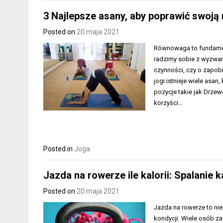
3 Najlepsze asany, aby poprawić swoj
Posted on
20 maja 2021
Równowaga to fundament
radzimy sobie z wyzwan
czynności, czy o zapob
jogi istnieje wiele asa
pozycje takie jak Drzew
korzyści…
Posted in
Joga
Jazda na rowerze ile kalorii: Spalanie
Posted on
20 maja 2021
Jazda na rowerze to nie
kondycji. Wiele osób za