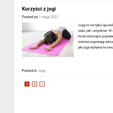
Korzyści z jogi
Posted on
1 maja 2021
Joga to nie tylko sposó
ciału, jak i umysłowi. 
może znacząco poprawić 
również wspierają zdrowi
jak joga wpływa na nas
Posted in
Joga
1
2
»