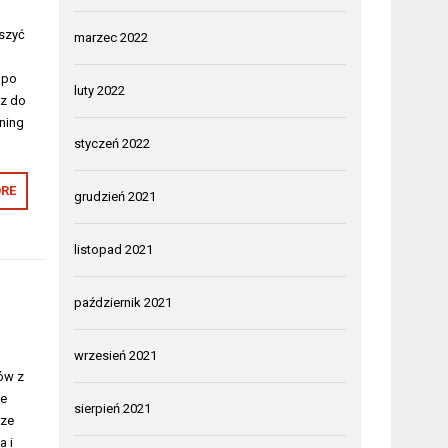
eszyć
marzec 2022
 po
luty 2022
cz do
ening
styczeń 2022
RE
grudzień 2021
listopad 2021
październik 2021
wrzesień 2021
ów z
ne
sierpień 2021
sze
a i