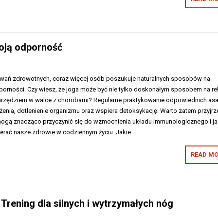
woją odporność
wań zdrowotnych, coraz więcej osób poszukuje naturalnych sposobów na
orności. Czy wiesz, że joga może być nie tylko doskonałym sposobem na re
narzędziem w walce z chorobami? Regularne praktykowanie odpowiednich as
enia, dotlenienie organizmu oraz wspiera detoksykację. Warto zatem przyjrz
i mogą znacząco przyczynić się do wzmocnienia układu immunologicznego i ja
erać nasze zdrowie w codziennym życiu. Jakie…
READ MO
Trening dla silnych i wytrzymałych nóg