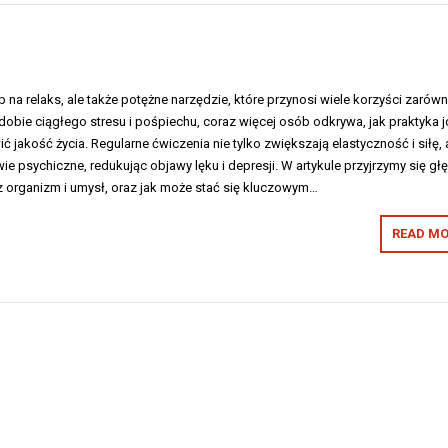
b na relaks, ale także potężne narzędzie, które przynosi wiele korzyści zarów
W dobie ciągłego stresu i pośpiechu, coraz więcej osób odkrywa, jak praktyka j
jakość życia. Regularne ćwiczenia nie tylko zwiększają elastyczność i siłę, 
e psychiczne, redukując objawy lęku i depresji. W artykule przyjrzymy się głę
z organizm i umysł, oraz jak może stać się kluczowym…
READ MO