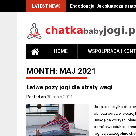
Skip
LATEST NEWS
Endodoncja: Jak skutecznie rat
to
content
HOME
WSPÓŁPRACA I KON
MONTH:
MAJ 2021
Łatwe pozy jogi dla utraty wagi
Posted on
30 maja 2021
Joga to nie tylko duch
obliczu coraz większej
uwagę na korzyści płyną
pomóc w redukcji stres
jogi są szczególnie sk