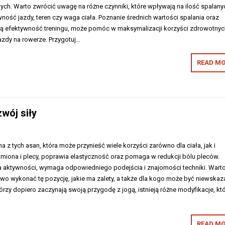
ch. Warto zwrócić uwagę na różne czynniki, które wpływają na ilość spalany
sywność jazdy, teren czy waga ciała. Poznanie średnich wartości spalania oraz
ają efektywność treningu, może pomóc w maksymalizacji korzyści zdrowotnyc
jazdy na rowerze. Przygotuj…
READ MO
wój siły
a z tych asan, która może przynieść wiele korzyści zarówno dla ciała, jak i
miona i plecy, poprawia elastyczność oraz pomaga w redukcji bólu pleców.
a aktywności, wymaga odpowiedniego podejścia i znajomości techniki. Wart
wo wykonać tę pozycję, jakie ma zalety, a także dla kogo może być niewskaz
órzy dopiero zaczynają swoją przygodę z jogą, istnieją różne modyfikacje, kt
READ MO