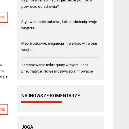
Czym jest rehabilitacja i jak może pomóc w
powrocie do zdrowia?
RE
Stylowe meble bukowe, które odmienią twoje
wnętrze
Meble bukowe: elegancja i trwałość w Twoim
wnętrzu
i,
Zastosowanie mikrogumy w hydraulice i
nia
pneumatyce: Nowe możliwości i innowacje
się z
NAJNOWSZE KOMENTARZE
RE
JOGA