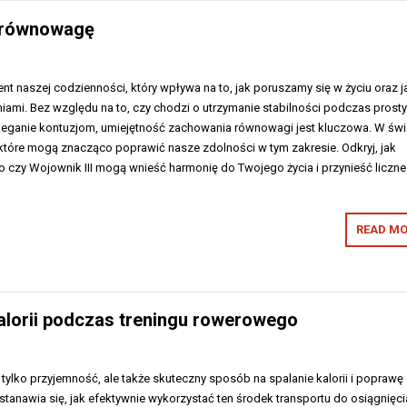
ą równowagę
 naszej codzienności, który wpływa na to, jak poruszamy się w życiu oraz j
iami. Bez względu na to, czy chodzi o utrzymanie stabilności podczas prost
ieganie kontuzjom, umiejętność zachowania równowagi jest kluczowa. W świ
n, które mogą znacząco poprawić nasze zdolności w tym zakresie. Odkryj, jak
o czy Wojownik III mogą wnieść harmonię do Twojego życia i przynieść liczne
READ MO
 kalorii podczas treningu rowerowego
 tylko przyjemność, ale także skuteczny sposób na spalanie kalorii i poprawę
stanawia się, jak efektywnie wykorzystać ten środek transportu do osiągnięci