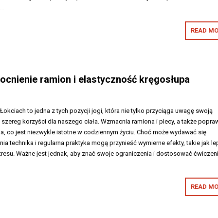
h…
READ MO
cnienie ramion i elastyczność kręgosłupa
okciach to jedna z tych pozycji jogi, która nie tylko przyciąga uwagę swoją
e szereg korzyści dla naszego ciała. Wzmacnia ramiona i plecy, a także popra
a, co jest niezwykle istotne w codziennym życiu. Choć może wydawać się
 technika i regularna praktyka mogą przynieść wymierne efekty, takie jak l
tresu. Ważne jest jednak, aby znać swoje ograniczenia i dostosować ćwiczen
READ MO