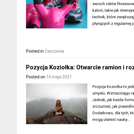
swoich celów fitnessowy
kalorii, takie jak inten
technik, które zwiększ
płynących z regularnej 
Posted in
Ćwiczenia
Pozycja Koziołka: Otwarcie ramion i roz
Posted on
14 maja 2021
Pozycja Koziołka to jedn
umysłu. Wzmacniając ra
Jednak, jak każda form
zrozumieć, jak prawidło
Dodatkowo, dla tych, kt
mogą ułatwić naukę….