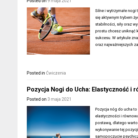
Posted on
9 maja 2021
Silne i wytrzymałe nogi
się aktywnym trybem ży
stabilności, siły oraz w
prostu chcesz uniknąć 
sukcesu. W artykule zna
oraz najważniejszych z
Posted in
Ćwiczenia
Pozycja Nogi do Ucha: Elastyczność i
Posted on
3 maja 2021
Pozycja nóg do ucha to
elastyczności i równow
postawą, dlatego warto 
wykonywanie tej pozycji
samopoczucie psychiczn