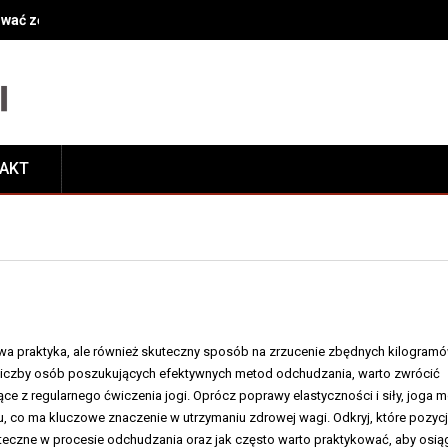
ować zęby przy leczeniu kanałowym?
TAKT
owa praktyka, ale również skuteczny sposób na zrzucenie zbędnych kilogram
 liczby osób poszukujących efektywnych metod odchudzania, warto zwrócić
ce z regularnego ćwiczenia jogi. Oprócz poprawy elastyczności i siły, joga 
u, co ma kluczowe znaczenie w utrzymaniu zdrowej wagi. Odkryj, które pozyc
uteczne w procesie odchudzania oraz jak często warto praktykować, aby osi