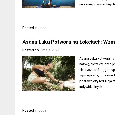
unikanie powszechnyc
Posted in
Joga
Asana Łuku Potwora na Łokciach: Wzmo
Posted on
3 maja 2021
Asana Łuku Potwora na Ł
nazwą, ale także oferuj
elastyczność kręgosłup
wymagająca, odpowiednia
postawa czy redukcja s
indywidualnych…
Posted in
Joga