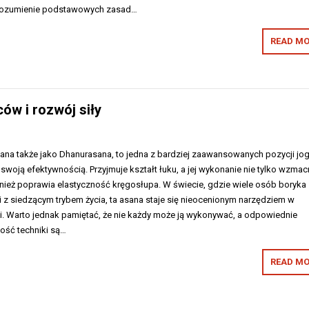
 Zrozumienie podstawowych zasad…
READ MO
ów i rozwój siły
ana także jako Dhanurasana, to jedna z bardziej zaawansowanych pozycji jog
 swoją efektywnością. Przyjmuje kształt łuku, a jej wykonanie nie tylko wzmac
nież poprawia elastyczność kręgosłupa. W świecie, gdzie wiele osób boryka 
z siedzącym trybem życia, ta asana staje się nieocenionym narzędziem w
gi. Warto jednak pamiętać, że nie każdy może ją wykonywać, a odpowiednie
ość techniki są…
READ MO