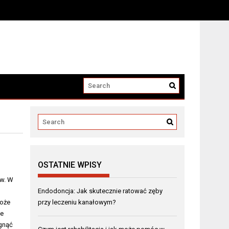
OSTATNIE WPISY
ów. W
Endodoncja: Jak skutecznie ratować zęby
może
przy leczeniu kanałowym?
je
ągnąć