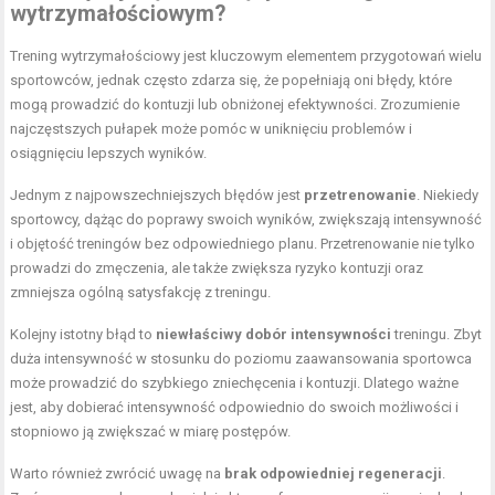
wytrzymałościowym?
Trening wytrzymałościowy jest kluczowym elementem przygotowań wielu
sportowców, jednak często zdarza się, że popełniają oni błędy, które
mogą prowadzić do kontuzji lub obniżonej efektywności. Zrozumienie
najczęstszych pułapek może pomóc w uniknięciu problemów i
osiągnięciu lepszych wyników.
Jednym z najpowszechniejszych błędów jest
przetrenowanie
. Niekiedy
sportowcy, dążąc do poprawy swoich wyników, zwiększają intensywność
i objętość treningów bez odpowiedniego planu. Przetrenowanie nie tylko
prowadzi do zmęczenia, ale także zwiększa ryzyko kontuzji oraz
zmniejsza ogólną satysfakcję z treningu.
Kolejny istotny błąd to
niewłaściwy dobór intensywności
treningu. Zbyt
duża intensywność w stosunku do poziomu zaawansowania sportowca
może prowadzić do szybkiego zniechęcenia i kontuzji. Dlatego ważne
jest, aby dobierać intensywność odpowiednio do swoich możliwości i
stopniowo ją zwiększać w miarę postępów.
Warto również zwrócić uwagę na
brak odpowiedniej regeneracji
.