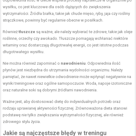
odpowiednia ilość w diecie wspiera procesy naprawcze w organizmie po
wysiłku, co jest kluczowe dla osób dążących do zwiększenia
wytrzymałości. Źródła białka, takie jak chude mięso, ryby, jaja czy rośliny
strączkowe, powinny być regularnie obecne w posiłkach.
Również
tłuszcze
są ważne, ale należy wybierać te zdrowe, takie jak oleje
roślinne, orzechy czy awokado. Tłuszcze pomagają wchłaniać niektóre
witaminy oraz dostarczają długotrwałej energii, co jest istotne podczas
długotrwałego wysiłku.
Nie można również zapominać o
nawodnieniu
. Odpowiednia ilość
płynów jest niezbędna do utrzymania wydolności organizmu. Należy
pamiętać, że nawet niewielkie odwodnienie może wpłynąć negatywnie na
wyniki treningowe oraz ogólne samopoczucie. Woda, napoje izotoniczne
oraz naturalne soki są dobrymi źródłami nawodnienia.
Ważne jest, aby dostosować dietę do indywidualnych potrzeb oraz
rodzaju uprawianej aktywności fizycznej. Zrównoważona dieta stanowi
podstawę nie tylko zwiększania wytrzymałości fizycznej, ale również
zdrowego stylu życia.
Jakie są najczęstsze błędy w treningu