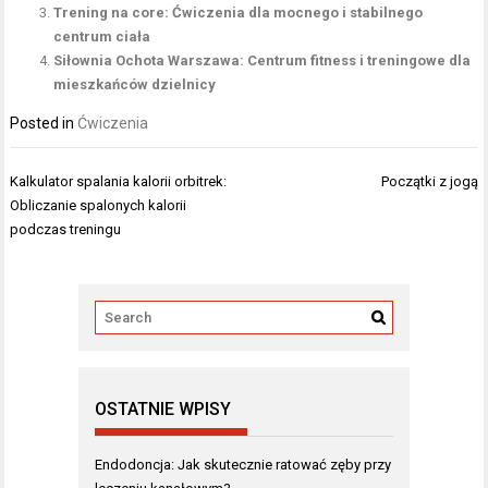
Trening na core: Ćwiczenia dla mocnego i stabilnego
centrum ciała
Siłownia Ochota Warszawa: Centrum fitness i treningowe dla
mieszkańców dzielnicy
Posted in
Ćwiczenia
Nawigacja
Kalkulator spalania kalorii orbitrek:
Początki z jogą
wpisu
Obliczanie spalonych kalorii
podczas treningu
OSTATNIE WPISY
Endodoncja: Jak skutecznie ratować zęby przy