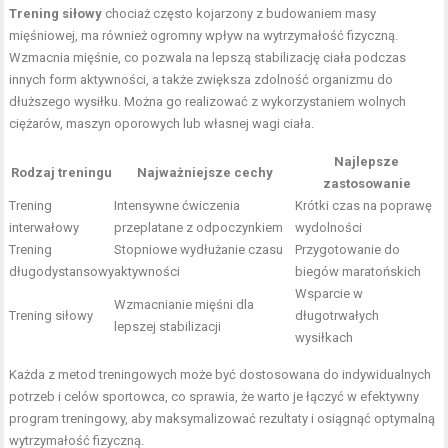
Trening siłowy
chociaż często kojarzony z budowaniem masy
mięśniowej, ma również ogromny wpływ na wytrzymałość fizyczną.
Wzmacnia mięśnie, co pozwala na lepszą stabilizację ciała podczas
innych form aktywności, a także zwiększa zdolność organizmu do
dłuższego wysiłku. Można go realizować z wykorzystaniem wolnych
ciężarów, maszyn oporowych lub własnej wagi ciała.
Najlepsze
Rodzaj treningu
Najważniejsze cechy
zastosowanie
Trening
Intensywne ćwiczenia
Krótki czas na poprawę
interwałowy
przeplatane z odpoczynkiem
wydolności
Trening
Stopniowe wydłużanie czasu
Przygotowanie do
długodystansowy
aktywności
biegów maratońskich
Wsparcie w
Wzmacnianie mięśni dla
Trening siłowy
długotrwałych
lepszej stabilizacji
wysiłkach
Każda z metod treningowych może być dostosowana do indywidualnych
potrzeb i celów sportowca, co sprawia, że warto je łączyć w efektywny
program treningowy, aby maksymalizować rezultaty i osiągnąć optymalną
wytrzymałość fizyczną.