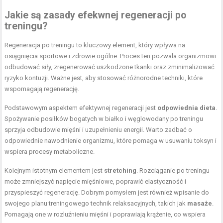
Jakie są zasady efekwnej regeneracji po
treningu?
Regeneracja po treningu to kluczowy element, który wpływa na
osiągnięcia sportowe i zdrowie ogólne. Proces ten pozwala organizmowi
odbudować siły, zregenerować uszkodzone tkanki oraz zminimalizować
ryzyko kontuzji. Ważne jest, aby stosować różnorodne techniki, które
wspomagają regenerację.
Podstawowym aspektem efektywnej regeneracji jest
odpowiednia dieta
.
Spożywanie posiłków bogatych w białko i węglowodany po treningu
sprzyja odbudowie mięśni i uzupełnieniu energii. Warto zadbać o
odpowiednie nawodnienie organizmu, które pomaga w usuwaniu toksyn i
wspiera procesy metaboliczne.
Kolejnym istotnym elementem jest
stretching
. Rozciąganie po treningu
może zmniejszyć napięcie mięśniowe, poprawić elastyczność i
przyspieszyć regenerację. Dobrym pomysłem jest również wpisanie do
swojego planu treningowego technik relaksacyjnych, takich jak
masaże
.
Pomagają one w rozluźnieniu mięśni i poprawiają krążenie, co wspiera