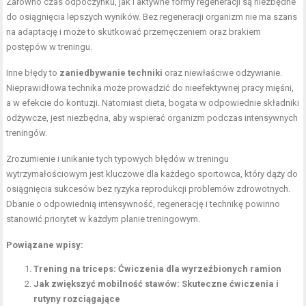
Zarówno czas odpoczynku, jak i aktywne formy regeneracji są niezbędne
do osiągnięcia lepszych wyników. Bez regeneracji organizm nie ma szans
na adaptację i może to skutkować przemęczeniem oraz brakiem
postępów w treningu.
Inne błędy to
zaniedbywanie techniki
oraz niewłaściwe odżywianie.
Nieprawidłowa technika może prowadzić do nieefektywnej pracy mięśni,
a w efekcie do kontuzji. Natomiast dieta, bogata w odpowiednie składniki
odżywcze, jest niezbędna, aby wspierać organizm podczas intensywnych
treningów.
Zrozumienie i unikanie tych typowych błędów w treningu
wytrzymałościowym jest kluczowe dla każdego sportowca, który dąży do
osiągnięcia sukcesów bez ryzyka reprodukcji problemów zdrowotnych.
Dbanie o odpowiednią intensywność, regenerację i technikę powinno
stanowić priorytet w każdym planie treningowym.
Powiązane wpisy:
Trening na triceps: Ćwiczenia dla wyrzeźbionych ramion
Jak zwiększyć mobilność stawów: Skuteczne ćwiczenia i
rutyny rozciągające