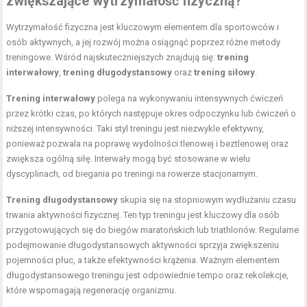
zwiększające wytrzymałość fizyczną?
Wytrzymałość fizyczna jest kluczowym elementem dla sportowców i
osób aktywnych, a jej rozwój można osiągnąć poprzez różne metody
treningowe. Wśród najskuteczniejszych znajdują się:
trening
interwałowy
,
trening długodystansowy
oraz
trening siłowy
.
Trening interwałowy
polega na wykonywaniu intensywnych ćwiczeń
przez krótki czas, po których następuje okres odpoczynku lub ćwiczeń o
niższej intensywności. Taki styl treningu jest niezwykle efektywny,
ponieważ pozwala na poprawę wydolności tlenowej i beztlenowej oraz
zwiększa ogólną siłę. Interwały mogą być stosowane w wielu
dyscyplinach, od biegania po treningi na rowerze stacjonarnym.
Trening długodystansowy
skupia się na stopniowym wydłużaniu czasu
trwania aktywności fizycznej. Ten typ treningu jest kluczowy dla osób
przygotowujących się do biegów maratońskich lub triathlonów. Regularne
podejmowanie długodystansowych aktywności sprzyja zwiększeniu
pojemności płuc, a także efektywności krążenia. Ważnym elementem
długodystansowego treningu jest odpowiednie tempo oraz rekolekcje,
które wspomagają regenerację organizmu.