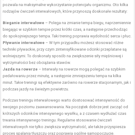
pozwala na maksymalne wykorzystanie potencjału organizmu. Oto kilka
rodzajów ćwiczeń interwałowych, które przynoszą doskonałe rezultaty:
Bieganie interwałowe
– Polega na zmianie tempa biegu, naprzemiennie
biegając w szybkim tempie przez krótki czas, a następnie przechodząc
do spokojniejszego tempa. Taki trening poprawia wydolność serca i płuc.
Pływanie interwałowe
– W tym przypadku możesz stosować różne
techniki pływackie, przy czym zintensyfikowane odcinki przeplatane są
wolniejszymi. To doskonały sposób na zwiększenie siły mięśniowej i
wytrzymałości bez obciążania stawów.
Jazda na rowerze
– Interwały na rowerze mogą polegać na szybkim
pedałowaniu przez minutę, a następnie zmniejszeniu tempa na kilka
minut. Takie treningi są efektywne zarówno na rowerze stacjonarnym, jak i
podczas jazdy na świeżym powietrzu.
Podczas treningu interwałowego warto dostosować intensywność do
swojego poziomu zaawansowania. Na początek dobrze jest zacząć od
krótszych odcinków intensywnego wysiłku, a z czasem wydłużać czas
trwania intensywnego treningu. Regularne stosowanie ćwiczeń
interwałowych nie tylko zwiększa wytrzymałość, ale także przyspiesza
proces spalania tłuszczu oraz poprawia ogólne samopoczucie.