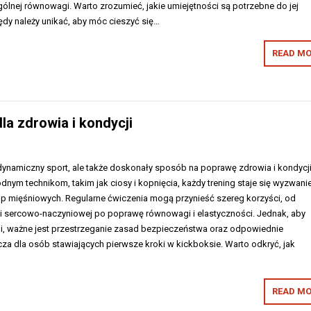
ólnej równowagi. Warto zrozumieć, jakie umiejętności są potrzebne do jej
ędy należy unikać, aby móc cieszyć się…
READ MO
dla zdrowia i kondycji
 dynamiczny sport, ale także doskonały sposób na poprawę zdrowia i kondycj
rodnym technikom, takim jak ciosy i kopnięcia, każdy trening staje się wyzwani
rup mięśniowych. Regularne ćwiczenia mogą przynieść szereg korzyści, od
 sercowo-naczyniowej po poprawę równowagi i elastyczności. Jednak, aby
ami, ważne jest przestrzeganie zasad bezpieczeństwa oraz odpowiednie
za dla osób stawiających pierwsze kroki w kickboksie. Warto odkryć, jak
READ MO