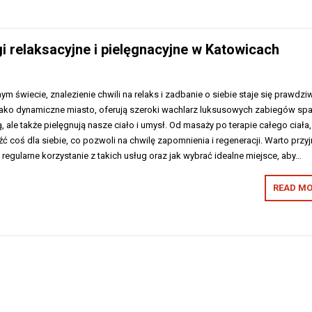
i relaksacyjne i pielęgnacyjne w Katowicach
m świecie, znalezienie chwili na relaks i zadbanie o siebie staje się prawdz
ako dynamiczne miasto, oferują szeroki wachlarz luksusowych zabiegów spa
ą, ale także pielęgnują nasze ciało i umysł. Od masaży po terapie całego ciała,
ć coś dla siebie, co pozwoli na chwilę zapomnienia i regeneracji. Warto przyj
ie regularne korzystanie z takich usług oraz jak wybrać idealne miejsce, aby…
READ MO