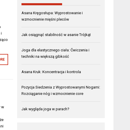
Asana Kręgosłupa: Wyprostowanie i
wzmocnienie mięśni pleców
o
 i
Jak osiągnąć stabilność w asanie Trójkąt
cząco
Joga dla elastycznego ciała: Ćwiczenia i
techniki na większą gibkość
RE
Asana Kruk: Koncentracja i kontrola
Pozycja Siedzenia z Wyprostowanymi Nogami:
Rozciąganie nóg i wzmocnienie core
y w
Jak wygląda joga w parach?
oże
ni