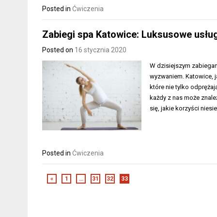
Posted in
Ćwiczenia
Zabiegi spa Katowice: Luksusowe usług
Posted on
16 stycznia 2020
W dzisiejszym zabiegany
wyzwaniem. Katowice, j
które nie tylko odprężaj
każdy z nas może znaleź
się, jakie korzyści nies
Posted in
Ćwiczenia
«
1
…
31
32
33