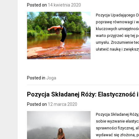
Posted on
14 kwietnia 2020
Pozycja Upadającego Dr
poprawę równowagi i wz
kluczowych umiejętności
warto przyjrzeć się tej p
umysłu. Zrozumienie te
ułatwić naukę i zwięks
Posted in
Joga
Pozycja Składanej Róży: Elastyczność
Posted on
12 marca 2020
Pozycja Składanej Róży,
sobie wyzwanie elastyc
sprawności fizycznej, a
wydawać się złożona, p