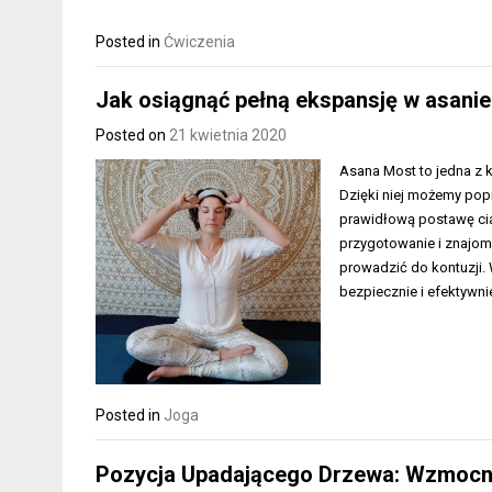
Posted in
Ćwiczenia
Jak osiągnąć pełną ekspansję w asani
Posted on
21 kwietnia 2020
Asana Most to jedna z k
Dzięki niej możemy pop
prawidłową postawę ciał
przygotowanie i znajo
prowadzić do kontuzji.
bezpiecznie i efektywn
Posted in
Joga
Pozycja Upadającego Drzewa: Wzmocni