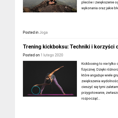
pleców i zwiększenie og
wykonania oraz jakie bł
Posted in
Joga
Trening kickboksu: Techniki i korzyści 
Posted on
1 lutego 2020
Kickboxing to nie tylko
fizycznej. Dzięki różno
które angażuje wiele g
zwiększenia wydolności
cieszyć się tymi zalet
przygotowanie, zwłaszc
rozpocząć…