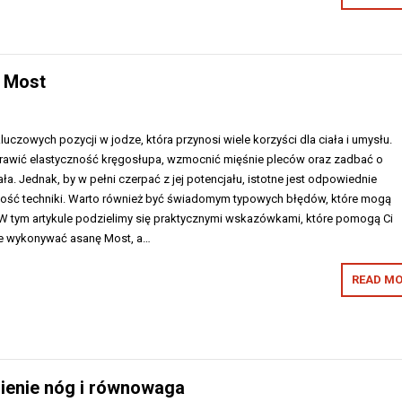
e Most
luczowych pozycji w jodze, która przynosi wiele korzyści dla ciała i umysłu.
rawić elastyczność kręgosłupa, wzmocnić mięśnie pleców oraz zadbać o
a. Jednak, by w pełni czerpać z jej potencjału, istotne jest odpowiednie
mość techniki. Warto również być świadomym typowych błędów, które mogą
 W tym artykule podzielimy się praktycznymi wskazówkami, które pomogą Ci
ie wykonywać asanę Most, a…
READ MO
enie nóg i równowaga