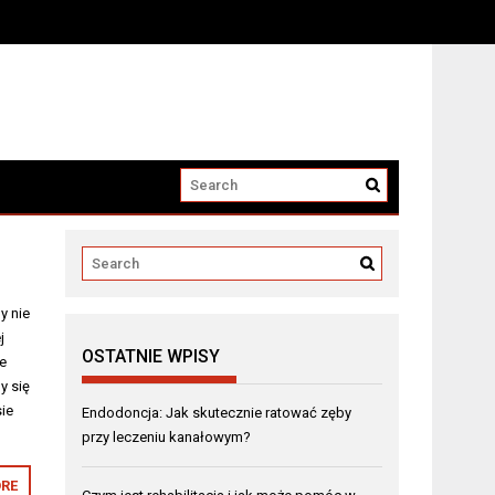
y nie
j
OSTATNIE WPISY
ie
y się
ie
Endodoncja: Jak skutecznie ratować zęby
przy leczeniu kanałowym?
RE