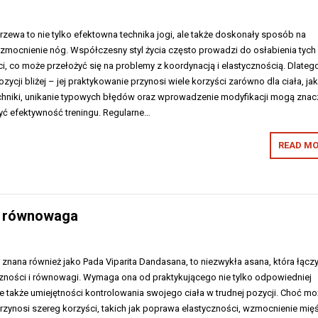
zewa to nie tylko efektowna technika jogi, ale także doskonały sposób na
mocnienie nóg. Współczesny styl życia często prowadzi do osłabienia tych
, co może przełożyć się na problemy z koordynacją i elastycznością. Dlateg
ozycji bliżej – jej praktykowanie przynosi wiele korzyści zarówno dla ciała, jak
chniki, unikanie typowych błędów oraz wprowadzenie modyfikacji mogą zna
zyć efektywność treningu. Regularne…
READ MO
 i równowaga
 znana również jako Pada Viparita Dandasana, to niezwykła asana, która łącz
zności i równowagi. Wymaga ona od praktykującego nie tylko odpowiedniej
le także umiejętności kontrolowania swojego ciała w trudnej pozycji. Choć m
rzynosi szereg korzyści, takich jak poprawa elastyczności, wzmocnienie mięś