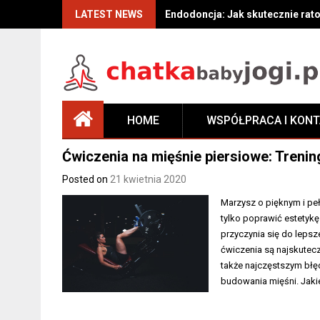
Skip
LATEST NEWS
Endodoncja: Jak skutecznie rat
to
content
HOME
WSPÓŁPRACA I KON
Ćwiczenia na mięśnie piersiowe: Trenin
Posted on
21 kwietnia 2020
Marzysz o pięknym i pe
tylko poprawić estetykę
przyczynia się do lepsz
ćwiczenia są najskutecz
także najczęstszym błę
budowania mięśni. Jak