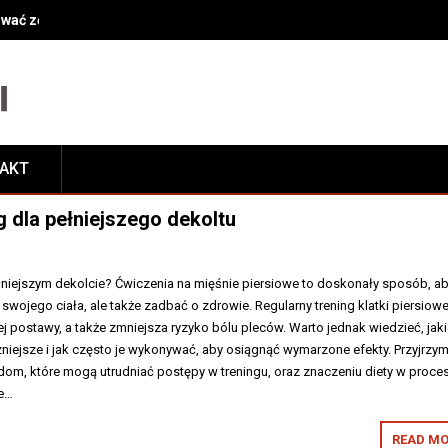
ować zęby przy leczeniu kanałowym?
TAKT
g dla pełniejszego dekoltu
łniejszym dekolcie? Ćwiczenia na mięśnie piersiowe to doskonały sposób, ab
 swojego ciała, ale także zadbać o zdrowie. Regularny trening klatki piersiowe
ej postawy, a także zmniejsza ryzyko bólu pleców. Warto jednak wiedzieć, jak
niejsze i jak często je wykonywać, aby osiągnąć wymarzone efekty. Przyjrzym
dom, które mogą utrudniać postępy w treningu, oraz znaczeniu diety w proces
ie…
READ MO