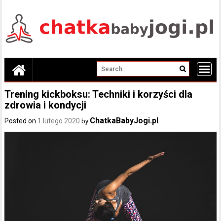
Skip
to
content
Trening kickboksu: Techniki i korzyści dla
zdrowia i kondycji
ChatkaBabyJogi.pl
Posted on
1 lutego 2020
by