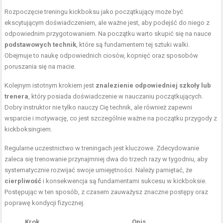
Rozpoczęcie treningu kickboksu jako początkujący może być
ekscytującym doświadczeniem, ale ważne jest, aby podejść do niego z
odpowiednim przygotowaniem. Na początku warto skupić się na nauce
podstawowych technik
, które są fundamentem tej sztuki walki.
Obejmuje to naukę odpowiednich ciosów, kopnięć oraz sposobów
poruszania się na macie.
Kolejnym istotnym krokiem jest
znalezienie odpowiedniej szkoły lub
trenera
, który posiada doświadczenie w nauczaniu początkujących.
Dobry instruktor nie tylko nauczy Cię technik, ale również zapewni
wsparcie i motywację, co jest szczególnie ważne na początku przygody z
kickboksingiem.
Regularne uczestnictwo w treningach jest kluczowe. Zdecydowanie
zaleca się trenowanie przynajmniej dwa do trzech razy w tygodniu, aby
systematycznie rozwijać swoje umiejętności. Należy pamiętać, że
cierpliwość
i konsekwencja są fundamentami sukcesu w kickboksie.
Postępując w ten sposób, z czasem zauważysz znaczne postępy oraz
poprawę kondycji fizycznej.
Krok
Opis