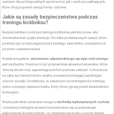
zarówno dla profesjonalnych sportowców, jak i osób początkujących,
które chcą poprawić swoją formę i zdrowie.
Jakie są zasady bezpieczeństwa podczas
treningu kickboksu?
Bezpieczeństwo podczas treningu kickboksu jest kluczowe, aby
zminimalizować ryzyko kontuzji. Oto kilka podstawowych zasad, które
powinny być przestrzegane przez każdego zawodnika, niezależnie od
poziomu zaawansowania.
Przede wszystkim,
stosowanie odpowiedniego sprzętu ochronnego
jest niezbędne. Powinny to być przynajmniej rękawice bokserskie, które
chronią dłonie oraz zapewniają komfort podczas uderzeń. Ochraniacze
na zęby są również bardzo ważne, ponieważ pomagają zapobiegać
urazom szczęki. Dodatkowo, w zależności od intensywności treningu,
warto rozważyć używanie kasku, który chroni głowę przed ewentualnymi
kontuzjami.
Ważne jest także zwracanie uwagi na
technikę wykonywanych ruchów
.
Uczestnicy treningów powinni koncentrować się na poprawnym
wykonywaniu każdej techniki, co zminimalizuje ryzyko urazów. Należy