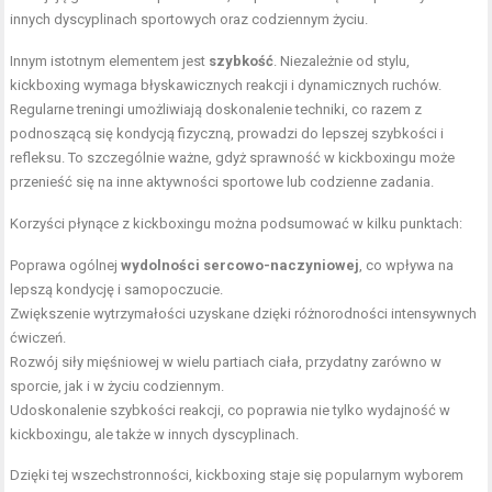
innych dyscyplinach sportowych oraz codziennym życiu.
Innym istotnym elementem jest
szybkość
. Niezależnie od stylu,
kickboxing wymaga błyskawicznych reakcji i dynamicznych ruchów.
Regularne treningi umożliwiają doskonalenie techniki, co razem z
podnoszącą się kondycją fizyczną, prowadzi do lepszej szybkości i
refleksu. To szczególnie ważne, gdyż sprawność w kickboxingu może
przenieść się na inne aktywności sportowe lub codzienne zadania.
Korzyści płynące z kickboxingu można podsumować w kilku punktach:
Poprawa ogólnej
wydolności sercowo-naczyniowej
, co wpływa na
lepszą kondycję i samopoczucie.
Zwiększenie wytrzymałości uzyskane dzięki różnorodności intensywnych
ćwiczeń.
Rozwój siły mięśniowej w wielu partiach ciała, przydatny zarówno w
sporcie, jak i w życiu codziennym.
Udoskonalenie szybkości reakcji, co poprawia nie tylko wydajność w
kickboxingu, ale także w innych dyscyplinach.
Dzięki tej wszechstronności, kickboxing staje się popularnym wyborem