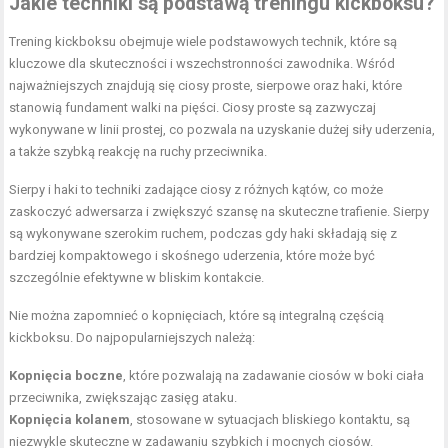
Jakie techniki są podstawą treningu kickboksu?
Trening kickboksu obejmuje wiele podstawowych technik, które są
kluczowe dla skuteczności i wszechstronności zawodnika. Wśród
najważniejszych znajdują się ciosy proste, sierpowe oraz haki, które
stanowią fundament walki na pięści. Ciosy proste są zazwyczaj
wykonywane w linii prostej, co pozwala na uzyskanie dużej siły uderzenia,
a także szybką reakcję na ruchy przeciwnika.
Sierpy i haki to techniki zadające ciosy z różnych kątów, co może
zaskoczyć adwersarza i zwiększyć szansę na skuteczne trafienie. Sierpy
są wykonywane szerokim ruchem, podczas gdy haki składają się z
bardziej kompaktowego i skośnego uderzenia, które może być
szczególnie efektywne w bliskim kontakcie.
Nie można zapomnieć o kopnięciach, które są integralną częścią
kickboksu. Do najpopularniejszych należą:
Kopnięcia boczne
, które pozwalają na zadawanie ciosów w boki ciała
przeciwnika, zwiększając zasięg ataku.
Kopnięcia kolanem
, stosowane w sytuacjach bliskiego kontaktu, są
niezwykle skuteczne w zadawaniu szybkich i mocnych ciosów.