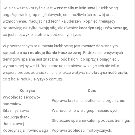
Kolejną ważną korzyścią jest
wzrost siły mięśniowej
. Kickboxing
angażuje wiele grup mięśniowych, co umożliwia ich rozwój oraz
wzmocnienie. Pracując nad techniką uderzeń i kopnięć, trenujący
poprawiają nie tylko swoją siłę, ale również
koordynację
i
równowagę
,
co jest niezwykle istotne w codziennym życiu.
W powszechnym rozumieniu kickboxing jest również doskonałym
sposobem na
redukcję tkanki tłuszczowej
. Podczas intensywnych
treningów spalana jest znaczna ilość kalorii, co sprzyja osiągnięciu
wymarzonej sylwetki. Regularne uczestnictwo w zajęciach nie tylko
wspiera proces odchudzania, ale także wpływa na
elastyczność ciała
,
co z kolei redukuje ryzyko kontuzji.
Korzyść
Opis
Wydolność sercowo-
Poprawa krążenia i dotlenienia organizmu.
naczyniowa
Siła mięśniowa
Wzmocnienie wielu grup mięśniowych.
Redukcja tkanki
Skuteczne spalanie kalorii podczas treningu.
tłuszczowej
Koordynacja i równowaga
Poprawa zdolności motorycznych.