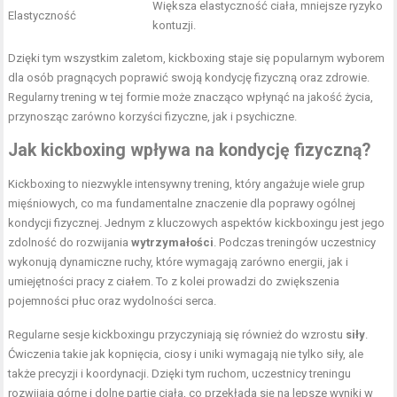
Większa elastyczność ciała, mniejsze ryzyko
Elastyczność
kontuzji.
Dzięki tym wszystkim zaletom, kickboxing staje się popularnym wyborem
dla osób pragnących poprawić swoją kondycję fizyczną oraz zdrowie.
Regularny trening w tej formie może znacząco wpłynąć na jakość życia,
przynosząc zarówno korzyści fizyczne, jak i psychiczne.
Jak kickboxing wpływa na kondycję fizyczną?
Kickboxing to niezwykle intensywny trening, który angażuje wiele grup
mięśniowych, co ma fundamentalne znaczenie dla poprawy ogólnej
kondycji fizycznej. Jednym z kluczowych aspektów kickboxingu jest jego
zdolność do rozwijania
wytrzymałości
. Podczas treningów uczestnicy
wykonują dynamiczne ruchy, które wymagają zarówno energii, jak i
umiejętności pracy z ciałem. To z kolei prowadzi do zwiększenia
pojemności płuc oraz wydolności serca.
Regularne sesje kickboxingu przyczyniają się również do wzrostu
siły
.
Ćwiczenia takie jak kopnięcia, ciosy i uniki wymagają nie tylko siły, ale
także precyzji i koordynacji. Dzięki tym ruchom, uczestnicy treningu
rozwijają górne i dolne partie ciała, co przekłada się na lepsze wyniki w