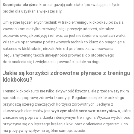
Kopnięcia okrężne
, które angażują całe ciało i pozwalają na użycie
bioder dla uzyskania większej siły.
Umiejętne łączenie tych technik w trakcie treningu kickboksu pozwala
zawodnikom nie tylko rozwinąć siłę i precyzję uderzeń, ale także
poprawić swoją kondycję i refleks, co jest niezbędne w sportach walki.
Właściwe opanowanie podstawowych technik to klucz do osiągnięcia
sukcesu w kickboksie, niezależnie od poziomu zaawansowania.
Regularny trening takich umiejętności prowadzi do stopniowego
doskonalenia się i zwiększenia pewności siebie na ringu.
Jakie są korzyści zdrowotne płynące z treningu
kickboksu?
Trening kickboksu to nie tylko aktywność fizyczna, ale przede wszystkim
sposób na poprawę zdrowia i kondycji. Regularne sesje kickboksingu
przynoszą szereg znaczących korzyści zdrowotnych. Jednym z
kluczowych elementów jest
wytrzymałość sercowo-naczyniowa
, która
znacznie się poprawia dzięki intensywnym treningom. Wyższa wydolność
przyczynia się do lepszego krążenia krwi oraz dotlenienia organizmu, co
ma pozytywny wpływ na ogólne samopoczucie.