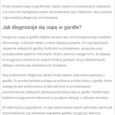
Rozpoznanie ospy w gardle jest często oparte na powyższych objawach,
a w razie ich wystąpienia warto skonsultować się z lekarzem, aby uzyskać
odpowiednią diagnozę oraz leczenie.
Jak diagnozuje się ospę w gardle?
Diagnoza ospy w gardle zwykle zaczyna się od szczegółowego badania
klinicznego, w którym lekarz ocenia objawy pacjenta. Do najczęstszych
objawów należą ból gardła, trudności w przełykaniu, gorączka oraz
powiększenie węzłów chłonnych. Warto zwrócić uwagę na to, że objawy
te mogą być podobne do innych infekcji górnych dróg oddechowych,
dlatego istotne jest dokładne ich zbadanie.
Aby potwierdzić diagnozę, lekarz może zalecić wykonanie wymazu z
gardła. To proste badanie polega na pobraniu próbki śluzu z gardła, która
następnie jest analizowana w laboratorium w poszukiwaniu
paciorkowców, będących główną przyczyną ospy w gardle. Wyniki tego
badania mogą pomóc lekarzowi w podjęciu decyzji o dalszym leczeniu.
W niektórych przypadkach, w celu wykluczenia innych schorzeń, takich jak
mononukleoza czy wirusowe zapalenie gardła, mogą być zlecone