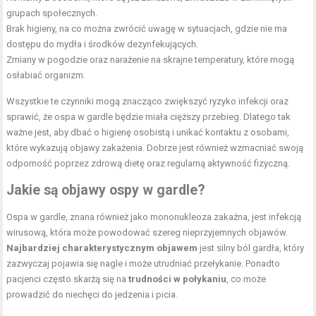
grupach społecznych.
Brak higieny, na co można zwrócić uwagę w sytuacjach, gdzie nie ma
dostępu do mydła i środków dezynfekujących.
Zmiany w pogodzie oraz narażenie na skrajne temperatury, które mogą
osłabiać organizm.
Wszystkie te czynniki mogą znacząco zwiększyć ryzyko infekcji oraz
sprawić, że ospa w gardle będzie miała cięższy przebieg. Dlatego tak
ważne jest, aby dbać o higienę osobistą i unikać kontaktu z osobami,
które wykazują objawy zakażenia. Dobrze jest również wzmacniać swoją
odporność poprzez zdrową dietę oraz regularną aktywność fizyczną.
Jakie są objawy ospy w gardle?
Ospa w gardle, znana również jako mononukleoza zakaźna, jest infekcją
wirusową, która może powodować szereg nieprzyjemnych objawów.
Najbardziej charakterystycznym objawem
jest silny ból gardła, który
zazwyczaj pojawia się nagle i może utrudniać przełykanie. Ponadto
pacjenci często skarżą się na
trudności w połykaniu
, co może
prowadzić do niechęci do jedzenia i picia.