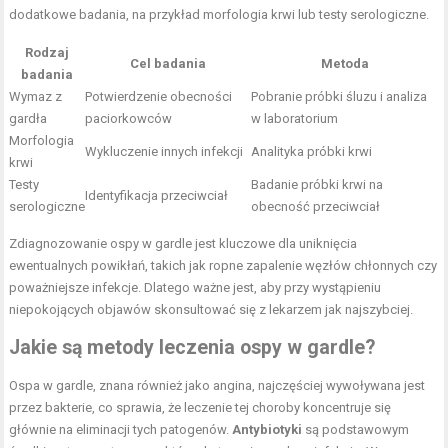
dodatkowe badania, na przykład morfologia krwi lub testy serologiczne.
Rodzaj
Cel badania
Metoda
badania
Wymaz z
Potwierdzenie obecności
Pobranie próbki śluzu i analiza
gardła
paciorkowców
w laboratorium
Morfologia
Wykluczenie innych infekcji
Analityka próbki krwi
krwi
Testy
Badanie próbki krwi na
Identyfikacja przeciwciał
serologiczne
obecność przeciwciał
Zdiagnozowanie ospy w gardle jest kluczowe dla uniknięcia
ewentualnych powikłań, takich jak ropne zapalenie węzłów chłonnych czy
poważniejsze infekcje. Dlatego ważne jest, aby przy wystąpieniu
niepokojących objawów skonsultować się z lekarzem jak najszybciej.
Jakie są metody leczenia ospy w gardle?
Ospa w gardle, znana również jako angina, najczęściej wywoływana jest
przez bakterie, co sprawia, że leczenie tej choroby koncentruje się
głównie na eliminacji tych patogenów.
Antybiotyki
są podstawowym