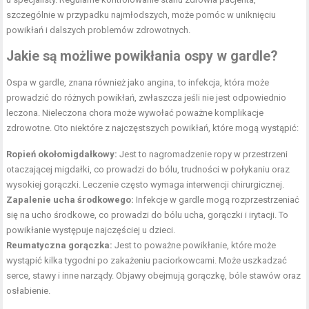
szczególnie w przypadku najmłodszych, może pomóc w uniknięciu
powikłań i dalszych problemów zdrowotnych.
Jakie są możliwe powikłania ospy w gardle?
Ospa w gardle, znana również jako angina, to infekcja, która może
prowadzić do różnych powikłań, zwłaszcza jeśli nie jest odpowiednio
leczona. Nieleczona chora może wywołać poważne komplikacje
zdrowotne. Oto niektóre z najczęstszych powikłań, które mogą wystąpić:
Ropień okołomigdałkowy:
Jest to nagromadzenie ropy w przestrzeni
otaczającej migdałki, co prowadzi do bólu, trudności w połykaniu oraz
wysokiej gorączki. Leczenie często wymaga interwencji chirurgicznej.
Zapalenie ucha środkowego:
Infekcje w gardle mogą rozprzestrzeniać
się na ucho środkowe, co prowadzi do bólu ucha, gorączki i irytacji. To
powikłanie występuje najczęściej u dzieci.
Reumatyczna gorączka:
Jest to poważne powikłanie, które może
wystąpić kilka tygodni po zakażeniu paciorkowcami. Może uszkadzać
serce, stawy i inne narządy. Objawy obejmują gorączkę, bóle stawów oraz
osłabienie.