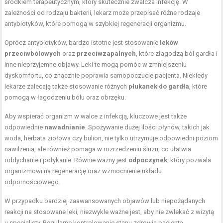
środkiem terapeutycznym, który skutecznie zwalcza infekcję. W
zależności od rodzaju bakterii, lekarz może przepisać różne rodzaje
antybiotyków, które pomogą w szybkiej regeneracji organizmu.
Oprócz antybiotyków, bardzo istotne jest stosowanie
leków
przeciwbólowych
oraz
przeciwzapalnych
, które złagodzą ból gardła i
inne nieprzyjemne objawy. Leki te mogą pomóc w zmniejszeniu
dyskomfortu, co znacznie poprawia samopoczucie pacjenta. Niekiedy
lekarze zalecają także stosowanie różnych
płukanek do gardła
, które
pomogą w łagodzeniu bólu oraz obrzęku.
Aby wspierać organizm w walce z infekcją, kluczowe jest także
odpowiednie
nawadnianie
. Spożywanie dużej ilości płynów, takich jak
woda, herbata ziołowa czy bulion, nie tylko utrzymuje odpowiedni poziom
nawilżenia, ale również pomaga w rozrzedzeniu śluzu, co ułatwia
oddychanie i połykanie. Równie ważny jest
odpoczynek
, który pozwala
organizmowi na regenerację oraz wzmocnienie układu
odpornościowego.
W przypadku bardziej zaawansowanych objawów lub niepożądanych
reakcji na stosowane leki, niezwykle ważne jest, aby nie zwlekać z wizytą
u specjalisty. Regularne kontrolowanie stanu zdrowia pacjenta,