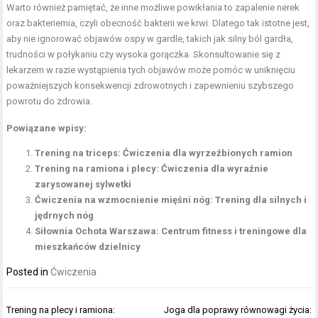
Warto również pamiętać, że inne możliwe powikłania to zapalenie nerek
oraz bakteriemia, czyli obecność bakterii we krwi. Dlatego tak istotne jest,
aby nie ignorować objawów ospy w gardle, takich jak silny ból gardła,
trudności w połykaniu czy wysoka gorączka. Skonsultowanie się z
lekarzem w razie wystąpienia tych objawów może pomóc w uniknięciu
poważniejszych konsekwencji zdrowotnych i zapewnieniu szybszego
powrotu do zdrowia.
Powiązane wpisy:
Trening na triceps: Ćwiczenia dla wyrzeźbionych ramion
Trening na ramiona i plecy: Ćwiczenia dla wyraźnie
zarysowanej sylwetki
Ćwiczenia na wzmocnienie mięśni nóg: Trening dla silnych i
jędrnych nóg
Siłownia Ochota Warszawa: Centrum fitness i treningowe dla
mieszkańców dzielnicy
Posted in
Ćwiczenia
Nawigacja
Trening na plecy i ramiona:
Joga dla poprawy równowagi życia: