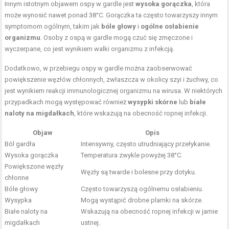
Innym istotnym objawem ospy w gardle jest
wysoka gorączka
, która
może wynosić nawet ponad 38°C. Gorączka ta często towarzyszy innym
symptomom ogólnym, takim jak
bóle głowy
i
ogólne osłabienie
organizmu
. Osoby z ospą w gardle mogą czuć się zmęczone i
wyczerpane, co jest wynikiem walki organizmu z infekcją.
Dodatkowo, w przebiegu ospy w gardle można zaobserwować
powiększenie węzłów chłonnych, zwłaszcza w okolicy szyi i żuchwy, co
jest wynikiem reakcji immunologicznej organizmu na wirusa. W niektórych
przypadkach mogą występować również
wysypki skórne
lub
białe
naloty na migdałkach
, które wskazują na obecność ropnej infekcji.
Objaw
Opis
Ból gardła
Intensywny, często utrudniający przełykanie.
Wysoka gorączka
Temperatura zwykle powyżej 38°C.
Powiększone węzły
Węzły są twarde i bolesne przy dotyku.
chłonne
Bóle głowy
Często towarzyszą ogólnemu osłabieniu.
Wysypka
Mogą wystąpić drobne plamki na skórze.
Białe naloty na
Wskazują na obecność ropnej infekcji w jamie
migdałkach
ustnej.