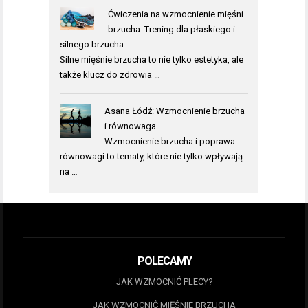
Ćwiczenia na wzmocnienie mięśni
brzucha: Trening dla płaskiego i
silnego brzucha
Silne mięśnie brzucha to nie tylko estetyka, ale
także klucz do zdrowia …
Asana Łódź: Wzmocnienie brzucha
i równowaga
Wzmocnienie brzucha i poprawa
równowagi to tematy, które nie tylko wpływają
na …
POLECAMY
JAK WZMOCNIĆ PLECY?
JAK WZMOCNIĆ MIĘŚNIE BRZUCHA