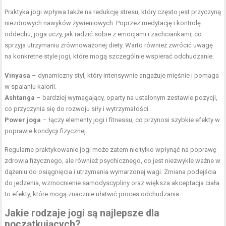
Praktyka jogi wpływa także na redukcję stresu, który często jest przyczyną
niezdrowych nawyków żywieniowych. Poprzez medytację i kontrolę
oddechu, joga uczy, jak radzić sobie z emocjami i zachciankami, co
sprzyja utrzymaniu zrównoważonej diety. Warto również zwrócić uwagę
na konkretne style jogi, które mogą szczególnie wspierać odchudzanie:
Vinyasa
– dynamiczny styl, który intensywnie angażuje mięśnie i pomaga
w spalaniu kalorii.
Ashtanga
– bardziej wymagający, oparty na ustalonym zestawie pozycji,
co przyczynia się do rozwoju siły i wytrzymałości.
Power joga
– łączy elementy jogi i fitnessu, co przynosi szybkie efekty w
poprawie kondycji fizycznej.
Regularne praktykowanie jogi może zatem nie tylko wpłynąć na poprawę
zdrowia fizycznego, ale również psychicznego, co jest niezwykle ważne w
dążeniu do osiągnięcia i utrzymania wymarzonej wagi. Zmiana podejścia
do jedzenia, wzmocnienie samodyscypliny oraz większa akceptacja ciała
to efekty, które mogą znacznie ułatwić proces odchudzania.
Jakie rodzaje jogi są najlepsze dla
początkujących?