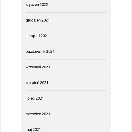
styczeń 2022
grudzień 2021
listopad 2021
październik 2021
wrzesień 2021
sierpień 2021
lipiec 2021
czerwiec 2021
maj 2021