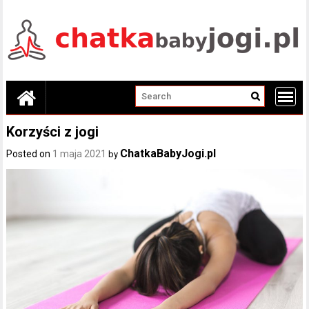
Skip
to
content
Korzyści z jogi
ChatkaBabyJogi.pl
Posted on
1 maja 2021
by