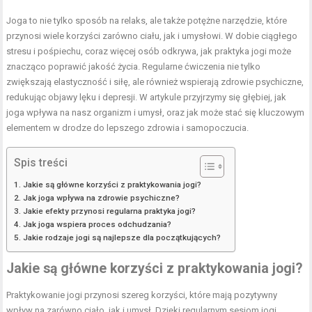
Joga to nie tylko sposób na relaks, ale także potężne narzędzie, które
przynosi wiele korzyści zarówno ciału, jak i umysłowi. W dobie ciągłego
stresu i pośpiechu, coraz więcej osób odkrywa, jak praktyka jogi może
znacząco poprawić jakość życia. Regularne ćwiczenia nie tylko
zwiększają elastyczność i siłę, ale również wspierają zdrowie psychiczne,
redukując objawy lęku i depresji. W artykule przyjrzymy się głębiej, jak
joga wpływa na nasz organizm i umysł, oraz jak może stać się kluczowym
elementem w drodze do lepszego zdrowia i samopoczucia.
Spis treści
Jakie są główne korzyści z praktykowania jogi?
Jak joga wpływa na zdrowie psychiczne?
Jakie efekty przynosi regularna praktyka jogi?
Jak joga wspiera proces odchudzania?
Jakie rodzaje jogi są najlepsze dla początkujących?
Jakie są główne korzyści z praktykowania jogi?
Praktykowanie jogi przynosi szereg korzyści, które mają pozytywny
wpływ na zarówno ciało, jak i umysł. Dzięki regularnym sesjom jogi,