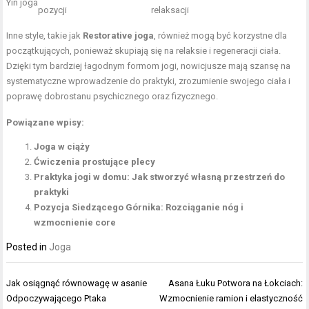
Yin joga
pozycji
relaksacji
Inne style, takie jak
Restorative joga
, również mogą być korzystne dla
początkujących, ponieważ skupiają się na relaksie i regeneracji ciała.
Dzięki tym bardziej łagodnym formom jogi, nowicjusze mają szansę na
systematyczne wprowadzenie do praktyki, zrozumienie swojego ciała i
poprawę dobrostanu psychicznego oraz fizycznego.
Powiązane wpisy:
Joga w ciąży
Ćwiczenia prostujące plecy
Praktyka jogi w domu: Jak stworzyć własną przestrzeń do
praktyki
Pozycja Siedzącego Górnika: Rozciąganie nóg i
wzmocnienie core
Posted in
Joga
Nawigacja
Jak osiągnąć równowagę w asanie
Asana Łuku Potwora na Łokciach:
wpisu
Odpoczywającego Ptaka
Wzmocnienie ramion i elastyczność