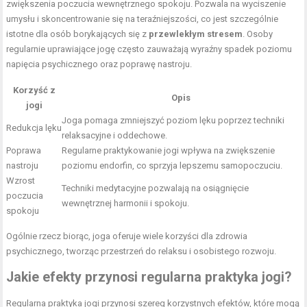
zwiększenia poczucia wewnętrznego spokoju. Pozwala na wyciszenie
umysłu i skoncentrowanie się na teraźniejszości, co jest szczególnie
istotne dla osób borykających się z
przewlekłym stresem
. Osoby
regularnie uprawiające jogę często zauważają wyraźny spadek poziomu
napięcia psychicznego oraz poprawę nastroju.
Korzyść z
Opis
jogi
Joga pomaga zmniejszyć poziom lęku poprzez techniki
Redukcja lęku
relaksacyjne i oddechowe.
Poprawa
Regularne praktykowanie jogi wpływa na zwiększenie
nastroju
poziomu endorfin, co sprzyja lepszemu samopoczuciu.
Wzrost
Techniki medytacyjne pozwalają na osiągnięcie
poczucia
wewnętrznej harmonii i spokoju.
spokoju
Ogólnie rzecz biorąc, joga oferuje wiele korzyści dla zdrowia
psychicznego, tworząc przestrzeń do relaksu i osobistego rozwoju.
Jakie efekty przynosi regularna praktyka jogi?
Regularna praktyka jogi przynosi szereg korzystnych efektów, które mogą