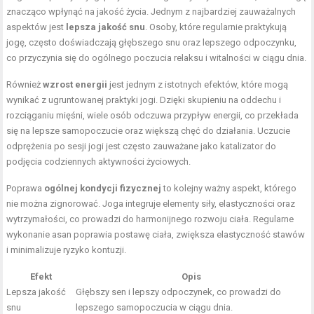
znacząco wpłynąć na jakość życia. Jednym z najbardziej zauważalnych
aspektów jest
lepsza jakość snu
. Osoby, które regularnie praktykują
jogę, często doświadczają głębszego snu oraz lepszego odpoczynku,
co przyczynia się do ogólnego poczucia relaksu i witalności w ciągu dnia.
Również
wzrost energii
jest jednym z istotnych efektów, które mogą
wynikać z ugruntowanej praktyki jogi. Dzięki skupieniu na oddechu i
rozciąganiu mięśni, wiele osób odczuwa przypływ energii, co przekłada
się na lepsze samopoczucie oraz większą chęć do działania. Uczucie
odprężenia po sesji jogi jest często zauważane jako katalizator do
podjęcia codziennych aktywności życiowych.
Poprawa
ogólnej kondycji fizycznej
to kolejny ważny aspekt, którego
nie można zignorować. Joga integruje elementy siły, elastyczności oraz
wytrzymałości, co prowadzi do harmonijnego rozwoju ciała. Regularne
wykonanie asan poprawia postawę ciała, zwiększa elastyczność stawów
i minimalizuje ryzyko kontuzji.
Efekt
Opis
Lepsza jakość
Głębszy sen i lepszy odpoczynek, co prowadzi do
snu
lepszego samopoczucia w ciągu dnia.