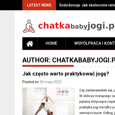
Skip
LATEST NEWS
Endodoncja: Jak skutecznie rat
to
content
HOME
WSPÓŁPRACA I KON
AUTHOR:
CHATKABABYJOGI.
Jak często warto praktykować jogę?
Posted on
30 maja 2022
Czy zastanawiałeś się,
W obliczu rosnącego za
pytania dotyczące częst
praktyka jogi nie tylko 
samopoczucie. Odkryj, 