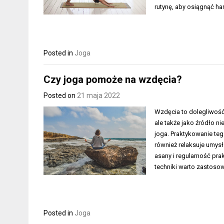
rutynę, aby osiągnąć h
Posted in
Joga
Czy joga pomoże na wzdęcia?
Posted on
21 maja 2022
Wzdęcia to dolegliwość,
ale także jako źródło 
joga. Praktykowanie teg
również relaksuje umysł
asany i regularność pr
techniki warto zastoso
Posted in
Joga