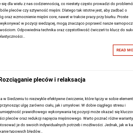
je się dla wielu z nas codziennością, co niestety często prowadzi do problem
 bóle pleców czy sztywność mięśni. Dlatego tak istotne jest, aby zadbać o
óg oraz wzmocnienie mięśni core, nawet w trakcie pracy przy biurku. Proste
a wykonywać w pozycji siedzącej, mogą znacząco poprawić nasze samopocz
liwościom. Odpowiednia technika oraz częstotliwość ćwiczeń to klucz do su
 elastyczności…
READ MO
Rozciąganie pleców i relaksacja
a w Siedzeniu to niezwykle efektywne ćwiczenie, które łączy w sobie element
, przynosząc ulgę zarówno ciału, jak i umysłowi. W dobie ciągłego stresu i
, umiejętność prawidłowego wykonywania tej pozycji może okazać się klucz
ści pleców oraz redukcji napięcia mięśniowego. Warto poznać różne wariant
stosować je do swoich indywidualnych potrzeb i możliwości. Jednak, jak w ka
nikanie typowych błędów…