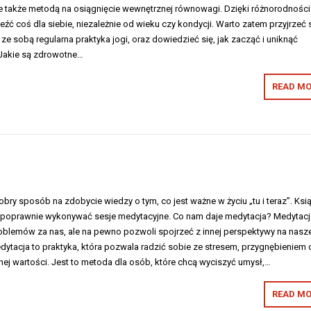
le także metodą na osiągnięcie wewnętrznej równowagi. Dzięki różnorodności
eźć coś dla siebie, niezależnie od wieku czy kondycji. Warto zatem przyjrzeć 
 ze sobą regularna praktyka jogi, oraz dowiedzieć się, jak zacząć i uniknąć
 Jakie są zdrowotne…
READ MO
dobry sposób na zdobycie wiedzy o tym, co jest ważne w życiu „tu i teraz”. Ksi
i poprawnie wykonywać sesje medytacyjne. Co nam daje medytacja? Medytacj
oblemów za nas, ale na pewno pozwoli spojrzeć z innej perspektywy na nasz
ytacja to praktyka, która pozwala radzić sobie ze stresem, przygnębieniem 
ej wartości. Jest to metoda dla osób, które chcą wyciszyć umysł,…
READ MO