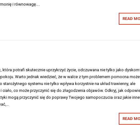
armonię i równowagę….
READ MO
 która potrafi skutecznie uprzykrzyć życie, odczuwana nie tylko jako dyskomf
niepokoju. Warto jednak wiedzieć, że w walce z tym problemem pomocna może
o starożytnego systemu nie tylko wpływa korzystnie na układ trawienny, ale
 i ciało, co może przyczynić się do złagodzenia objawów. Odkryj, jak odpowi
aktyki mogą przyczynić się do poprawy Twojego samopoczucia oraz jakie inne
wać,…
READ MO