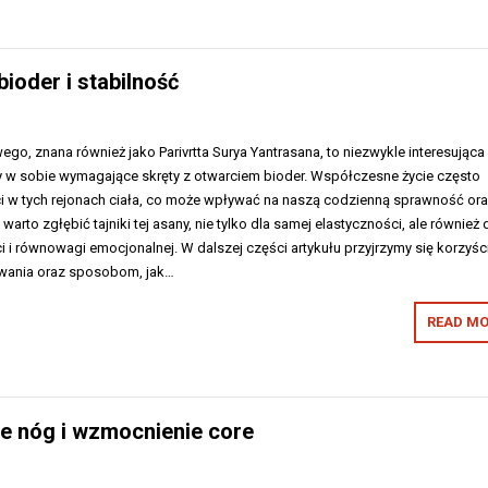
ioder i stabilność
go, znana również jako Parivrtta Surya Yantrasana, to niezwykle interesująca
czy w sobie wymagające skręty z otwarciem bioder. Współczesne życie często
 w tych rejonach ciała, co może wpływać na naszą codzienną sprawność or
rto zgłębić tajniki tej asany, nie tylko dla samej elastyczności, ale również 
 i równowagi emocjonalnej. W dalszej części artykułu przyjrzymy się korzyś
owania oraz sposobom, jak…
READ MO
e nóg i wzmocnienie core