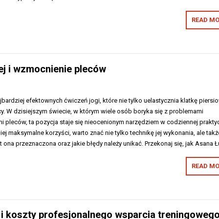
READ MO
ej i wzmocnienie pleców
bardziej efektownych ćwiczeń jogi, które nie tylko uelastycznia klatkę piersi
y. W dzisiejszym świecie, w którym wiele osób boryka się z problemami
i pleców, ta pozycja staje się nieocenionym narzędziem w codziennej prakty
iej maksymalne korzyści, warto znać nie tylko technikę jej wykonania, ale takż
t ona przeznaczona oraz jakie błędy należy unikać. Przekonaj się, jak Asana 
READ MO
 i koszty profesjonalnego wsparcia treningoweg