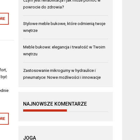
Czym jest rehabilitacja i jak może pomóc w
powrocie do zdrowia?
RE
Stylowe meble bukowe, które odmienią twoje
wnętrze
Meble bukowe: elegancja i trwałość w Twoim
wnętrzu
ort,
Zastosowanie mikrogumy w hydraulice i
 być
pneumatyce: Nowe możliwości i innowacje
ednie
NAJNOWSZE KOMENTARZE
RE
JOGA