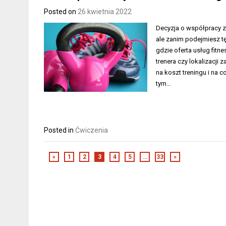
Posted on
26 kwietnia 2022
Decyzja o współpracy z
ale zanim podejmiesz tę
gdzie oferta usług fit
trenera czy lokalizacji
na koszt treningu i na 
tym…
Posted in
Ćwiczenia
«
1
2
3
4
5
…
33
»