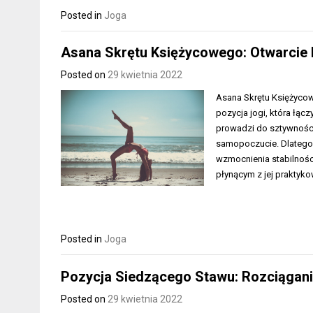
Posted in
Joga
Asana Skrętu Księżycowego: Otwarcie b
Posted on
29 kwietnia 2022
Asana Skrętu Księżycowe
pozycja jogi, która łą
prowadzi do sztywności
samopoczucie. Dlatego wa
wzmocnienia stabilności
płynącym z jej praktyk
Posted in
Joga
Pozycja Siedzącego Stawu: Rozciągani
Posted on
29 kwietnia 2022