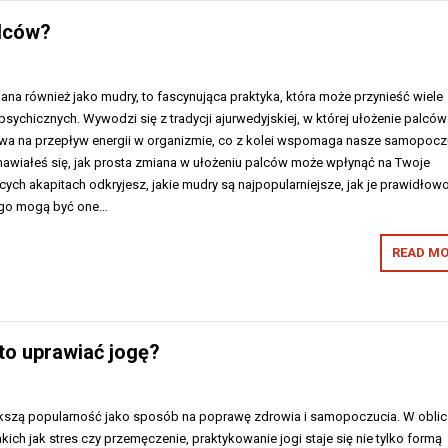
alców?
na również jako mudry, to fascynująca praktyka, która może przynieść wiele
psychicznych. Wywodzi się z tradycji ajurwedyjskiej, w której ułożenie palcó
wa na przepływ energii w organizmie, co z kolei wspomaga nasze samopocz
nawiałeś się, jak prosta zmiana w ułożeniu palców może wpłynąć na Twoje
ch akapitach odkryjesz, jakie mudry są najpopularniejsze, jak je prawidłow
ogo mogą być one…
READ MO
to uprawiać jogę?
kszą popularność jako sposób na poprawę zdrowia i samopoczucia. W obli
ich jak stres czy przemęczenie, praktykowanie jogi staje się nie tylko formą