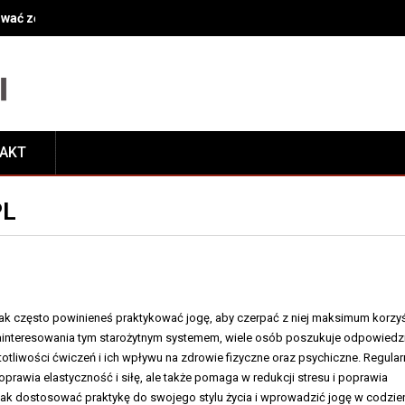
ować zęby przy leczeniu kanałowym?
TAKT
PL
 jak często powinieneś praktykować jogę, aby czerpać z niej maksimum korzy
interesowania tym starożytnym systemem, wiele osób poszukuje odpowiedz
otliwości ćwiczeń i ich wpływu na zdrowie fizyczne oraz psychiczne. Regula
poprawia elastyczność i siłę, ale także pomaga w redukcji stresu i poprawia
jak dostosować praktykę do swojego stylu życia i wprowadzić jogę w codzie