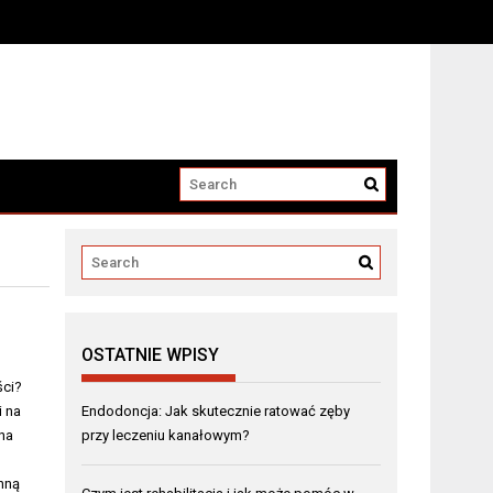
OSTATNIE WPISY
ści?
i na
Endodoncja: Jak skutecznie ratować zęby
rna
przy leczeniu kanałowym?
nną