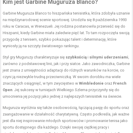
Kim jest Garbine Muguruza Blanco?
Garbine Muguruza Blanco to hiszpańska tenisistka, która zdobyła uznanie
na międzynarodowej scenie sportowej. Urodziła się 8 października 1993
roku w Caracas, w Wenezueli. Jej rodzina postanowiła przenieść się do
Hiszpanii, kiedy Garbine miała zaledwie pięć lat. To tam rozpoczęła swoją
przygodę z tenisem, szybko pokazując talent i determinację, które
wyniosły ją na szczyty światowego rankingu.
Styl gry Muguruzy charakteryzuje się
szybkością
i
silnymi uderzeniami
,
zarówno z podstawowej linii, jak i przy siatce. Jako zawodniczka, Garbine
jest znana z umiejętności adaptacji do różnych warunków na korcie, co
czyni ją niezwykle trudną przeciwniczką. W swoim dorobku ma wiele
znaczących osiągnięć, w tym zwycięstwo w
Wimbledonie
oraz
French
Open
. Jej sukcesy w turniejach Wielkiego Szlema przyczyniły się do
umocnienia jej pozycji jako jednej z najlepszych tenisistek na świecie.
Muguruza wyróżnia się także osobowością, łączącą pasję do sportu oraz
zaangażowanie w działalność charytatywną. Często podkreśla, jak ważne
jest dla niej inspirowanie młodych sportowców i promowanie tenisa jako
sportu dostępnego dla każdego. Dzięki swojej ciężkiej pracy i