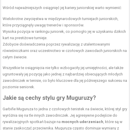
Wśród najważniejszych osiągnięć jej kariery juniorskiej warto wymienić:
Wielokrotne zwycięstwa w międzynarodowych turniejach juniorskich,
które przyciągnęły uwagę trenerów i sponsorów.
Wysoka pozycja w rankingu juniorek, co pomogło jej w uzyskaniu dzikich
kart na prestiżowe turnieje.
Zdobycie doświadczenia poprzez rywalizację z utalentowanymi
rówieśniczkami oraz uczestnictwo w czołowych zawodach juniorskich na
całym świecie.
Wszystkie te osiągnięcia nie tylko wzbogaciły jej umiejętności, ale także
ugruntowały jej pozycję jako jednej z najbardziej obiecujących młodych
zawodniczek w tenisie, co było kluczowe dla jej późniejszego sukcesu na
poziomie seniorek.
Jakie są cechy stylu gry Muguruzy?
Garbiñe Muguruza to jedna z czołowych tenistek na świecie, której styl gry
wyróżnia się na tle innych zawodniczek. Jej agresywne podejście do
rywalizacyjnych spotkań bazuje na
mocnych uderzeniach
, które są w
stanie zaskoczyć przeciwnika. Muguruza często dominuje wymiany z