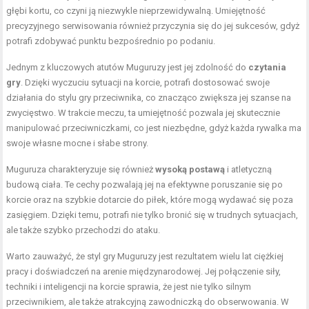
głębi kortu, co czyni ją niezwykle nieprzewidywalną. Umiejętność
precyzyjnego serwisowania również przyczynia się do jej sukcesów, gdyż
potrafi zdobywać punktu bezpośrednio po podaniu.
Jednym z kluczowych atutów Muguruzy jest jej zdolność do
czytania
gry
. Dzięki wyczuciu sytuacji na korcie, potrafi dostosować swoje
działania do stylu gry przeciwnika, co znacząco zwiększa jej szanse na
zwycięstwo. W trakcie meczu, ta umiejętność pozwala jej skutecznie
manipulować przeciwniczkami, co jest niezbędne, gdyż każda rywalka ma
swoje własne mocne i słabe strony.
Muguruza charakteryzuje się również
wysoką postawą
i atletyczną
budową ciała. Te cechy pozwalają jej na efektywne poruszanie się po
korcie oraz na szybkie dotarcie do piłek, które mogą wydawać się poza
zasięgiem. Dzięki temu, potrafi nie tylko bronić się w trudnych sytuacjach,
ale także szybko przechodzi do ataku.
Warto zauważyć, że styl gry Muguruzy jest rezultatem wielu lat ciężkiej
pracy i doświadczeń na arenie międzynarodowej. Jej połączenie siły,
techniki i inteligencji na korcie sprawia, że jest nie tylko silnym
przeciwnikiem, ale także atrakcyjną zawodniczką do obserwowania. W