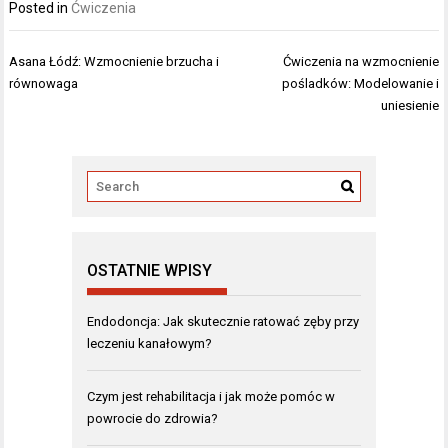
Posted in
Ćwiczenia
Nawigacja
Asana Łódź: Wzmocnienie brzucha i
Ćwiczenia na wzmocnienie
wpisu
równowaga
pośladków: Modelowanie i
uniesienie
OSTATNIE WPISY
Endodoncja: Jak skutecznie ratować zęby przy
leczeniu kanałowym?
Czym jest rehabilitacja i jak może pomóc w
powrocie do zdrowia?