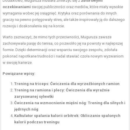
Dodatkowo, Muguruza musiała zmierzyć się z
zbiorowymi
oczekiwaniami
swojej publiczności oraz mediów, które miały wysokie
wymagania wobec jej osiągnięć. Krytyka oraz porównania do innych
graczy na pewno potęgowały stres, ale także inspirowały ją do dalszego
rozwoju i doskonalenia się na korcie.
Warto zaznaczyć, że mimo tych przeciwności, Muguruza zawsze
zachowywała pasję do tenisa, co pozwoliło jej na powroty w najlepszej
formie. Dzięki determinacji oraz wsparciu swojego zespołu, zdołała
pokonać napotkane trudności i nadal stawiać czoła nowym wyzwaniom
w swojej karierze.
Powiązane wpisy:
Trening na triceps: Ćwiczenia dla wyrzeźbionych ramion
Trening na ramiona i plecy: Ćwiczenia dla wyraźnie
zarysowanej sylwetki
Ćwiczenia na wzmocnienie mięśni nóg: Trening dla silnych i
jędrnych nóg
Kalkulator spalania kalorii orbitrek: Obliczanie spalonych
kalorii podczas treningu