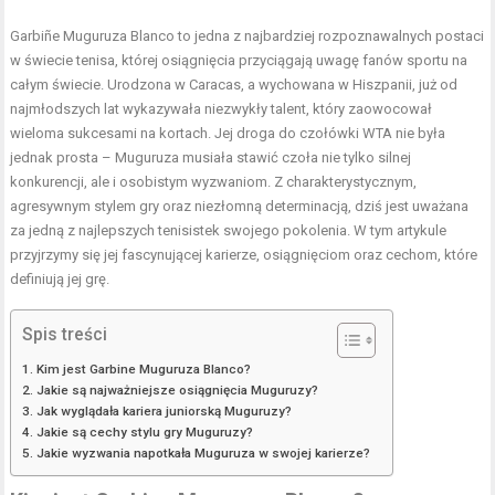
Garbiñe Muguruza Blanco to jedna z najbardziej rozpoznawalnych postaci
w świecie tenisa, której osiągnięcia przyciągają uwagę fanów sportu na
całym świecie. Urodzona w Caracas, a wychowana w Hiszpanii, już od
najmłodszych lat wykazywała niezwykły talent, który zaowocował
wieloma sukcesami na kortach. Jej droga do czołówki WTA nie była
jednak prosta – Muguruza musiała stawić czoła nie tylko silnej
konkurencji, ale i osobistym wyzwaniom. Z charakterystycznym,
agresywnym stylem gry oraz niezłomną determinacją, dziś jest uważana
za jedną z najlepszych tenisistek swojego pokolenia. W tym artykule
przyjrzymy się jej fascynującej karierze, osiągnięciom oraz cechom, które
definiują jej grę.
Spis treści
Kim jest Garbine Muguruza Blanco?
Jakie są najważniejsze osiągnięcia Muguruzy?
Jak wyglądała kariera juniorską Muguruzy?
Jakie są cechy stylu gry Muguruzy?
Jakie wyzwania napotkała Muguruza w swojej karierze?