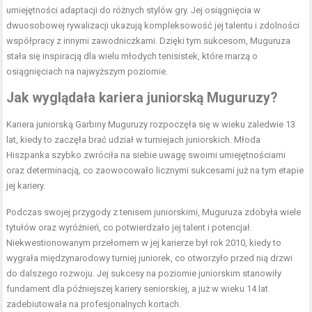
umiejętności adaptacji do różnych stylów gry. Jej osiągnięcia w
dwuosobowej rywalizacji ukazują kompleksowość jej talentu i zdolności
współpracy z innymi zawodniczkami. Dzięki tym sukcesom, Muguruza
stała się inspiracją dla wielu młodych tenisistek, które marzą o
osiągnięciach na najwyższym poziomie.
Jak wyglądała kariera juniorską Muguruzy?
Kariera juniorską Garbiny Muguruzy rozpoczęła się w wieku zaledwie 13
lat, kiedy to zaczęła brać udział w turniejach juniorskich. Młoda
Hiszpanka szybko zwróciła na siebie uwagę swoimi umiejętnościami
oraz determinacją, co zaowocowało licznymi sukcesami już na tym etapie
jej kariery.
Podczas swojej przygody z tenisem juniorskimi, Muguruza zdobyła wiele
tytułów oraz wyróżnień, co potwierdzało jej talent i potencjał.
Niekwestionowanym przełomem w jej karierze był rok 2010, kiedy to
wygrała międzynarodowy turniej juniorek, co otworzyło przed nią drzwi
do dalszego rozwoju. Jej sukcesy na poziomie juniorskim stanowiły
fundament dla późniejszej kariery seniorskiej, a już w wieku 14 lat
zadebiutowała na profesjonalnych kortach.