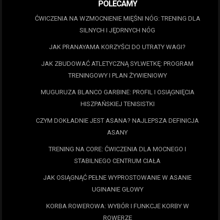
POLECAMY
ĆWICZENIA NA WZMOCNIENIE MIĘŚNI NÓG: TRENING DLA
SILNYCH I JĘDRNYCH NÓG
JAK PRANAYAMA KORZYŚCI DO UTRATY WAGI?
JAK ZBUDOWAĆ ATLETYCZNĄ SYLWETKĘ: PROGRAM
TRENINGOWY I PLAN ŻYWIENIOWY
MUGURUZA BLANCO GARBINE: PROFIL I OSIĄGNIĘCIA
HISZPAŃSKIEJ TENISISTKI
CZYM DOKŁADNIE JEST ASANA? NAJLEPSZA DEFINICJA
ASANY
TRENING NA CORE: ĆWICZENIA DLA MOCNEGO I
STABILNEGO CENTRUM CIAŁA
JAK OSIĄGNĄĆ PEŁNE WYPROSTOWANIE W ASANIE
UGINANIE GŁOWY
KORBA ROWEROWA: WYBÓR I FUNKCJE KORBY W
ROWERZE