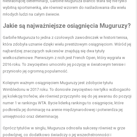
niesłabnącej determinacji, Garbine Muguruza Blanco stała się nie tylko
wybitną sportsmenką, ale również wzorem do naśladowania dla wielu
młodych ludzi na całym świecie.
Jakie są najważniejsze osiągnięcia Muguruzy?
Garbiñe Muguruza to jedna z czołowych zawodniczek w historii tenisa,
która zdobyła uznanie dzięki wielu prestiżowym osiągnięciom. Wśród jej
najbardziej znaczących sukcesów znajdują się dwa tytuły
wielkoszlemowe. Pierwszym z nich jest French Open, który wygrała w
2016 roku. To zwycięstwo umocniło jej pozycję w światowym tenisie i
przyniosło jej ogromną popularność.
Kolejnym ważnym osiągnięciem Muguruzy jest zdobycie tytułu
Wimbledonu w 2017 roku. To doniosłe zwycięstwo nie tylko wzbogaciło
jej kolekcję trofeów, ale również przyczyniło się do jej awansu do pozycji
numer 1 w rankingu WTA. Bycie liderką rankingu to osiągnięcie, które
podkreśla jej dominację na arenie międzynarodowej i potwierdza jej
umiejętności oraz determinację.
Oprócz tytułów w singlu, Muguruza odnosiła sukcesy również w grze
podwójnej, co dodatkowo świadczy o jej wszechstronności i