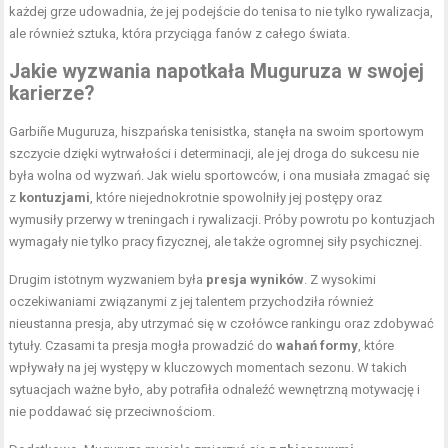
każdej grze udowadnia, że jej podejście do tenisa to nie tylko rywalizacja,
ale również sztuka, która przyciąga fanów z całego świata.
Jakie wyzwania napotkała Muguruza w swojej
karierze?
Garbiñe Muguruza, hiszpańska tenisistka, stanęła na swoim sportowym
szczycie dzięki wytrwałości i determinacji, ale jej droga do sukcesu nie
była wolna od wyzwań. Jak wielu sportowców, i ona musiała zmagać się
z
kontuzjami
, które niejednokrotnie spowolniły jej postępy oraz
wymusiły przerwy w treningach i rywalizacji. Próby powrotu po kontuzjach
wymagały nie tylko pracy fizycznej, ale także ogromnej siły psychicznej.
Drugim istotnym wyzwaniem była
presja wyników
. Z wysokimi
oczekiwaniami związanymi z jej talentem przychodziła również
nieustanna presja, aby utrzymać się w czołówce rankingu oraz zdobywać
tytuły. Czasami ta presja mogła prowadzić do
wahań formy
, które
wpływały na jej występy w kluczowych momentach sezonu. W takich
sytuacjach ważne było, aby potrafiła odnaleźć wewnętrzną motywację i
nie poddawać się przeciwnościom.