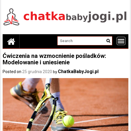
Skip
to
content
Ćwiczenia na wzmocnienie pośladków:
Modelowanie i uniesienie
ChatkaBabyJogi.pl
Posted on
25 grudnia 2020
by