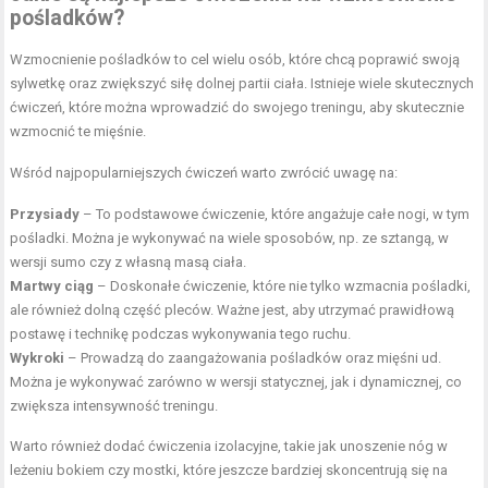
pośladków?
Wzmocnienie pośladków to cel wielu osób, które chcą poprawić swoją
sylwetkę oraz zwiększyć siłę dolnej partii ciała. Istnieje wiele skutecznych
ćwiczeń, które można wprowadzić do swojego treningu, aby skutecznie
wzmocnić te mięśnie.
Wśród najpopularniejszych ćwiczeń warto zwrócić uwagę na:
Przysiady
– To podstawowe ćwiczenie, które angażuje całe nogi, w tym
pośladki. Można je wykonywać na wiele sposobów, np. ze sztangą, w
wersji sumo czy z własną masą ciała.
Martwy ciąg
– Doskonałe ćwiczenie, które nie tylko wzmacnia pośladki,
ale również dolną część pleców. Ważne jest, aby utrzymać prawidłową
postawę i technikę podczas wykonywania tego ruchu.
Wykroki
– Prowadzą do zaangażowania pośladków oraz mięśni ud.
Można je wykonywać zarówno w wersji statycznej, jak i dynamicznej, co
zwiększa intensywność treningu.
Warto również dodać ćwiczenia izolacyjne, takie jak unoszenie nóg w
leżeniu bokiem czy mostki, które jeszcze bardziej skoncentrują się na