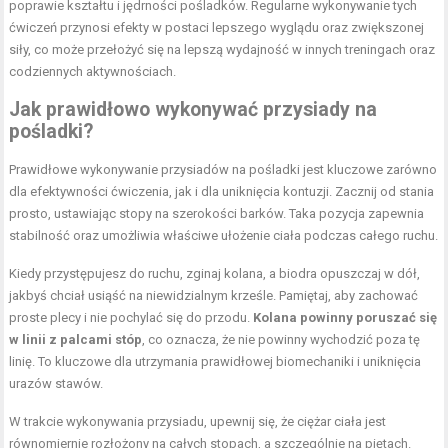
poprawie kształtu i jędrności pośladków. Regularne wykonywanie tych
ćwiczeń przynosi efekty w postaci lepszego wyglądu oraz zwiększonej
siły, co może przełożyć się na lepszą wydajność w innych treningach oraz
codziennych aktywnościach.
Jak prawidłowo wykonywać przysiady na
pośladki?
Prawidłowe wykonywanie przysiadów na pośladki jest kluczowe zarówno
dla efektywności ćwiczenia, jak i dla uniknięcia kontuzji. Zacznij od stania
prosto, ustawiając stopy na szerokości barków. Taka pozycja zapewnia
stabilność oraz umożliwia właściwe ułożenie ciała podczas całego ruchu.
Kiedy przystępujesz do ruchu, zginaj kolana, a biodra opuszczaj w dół,
jakbyś chciał usiąść na niewidzialnym krześle. Pamiętaj, aby zachować
proste plecy i nie pochylać się do przodu.
Kolana powinny poruszać się
w linii z palcami stóp
, co oznacza, że nie powinny wychodzić poza tę
linię. To kluczowe dla utrzymania prawidłowej biomechaniki i uniknięcia
urazów stawów.
W trakcie wykonywania przysiadu, upewnij się, że ciężar ciała jest
równomiernie rozłożony na całych stopach, a szczególnie na piętach.