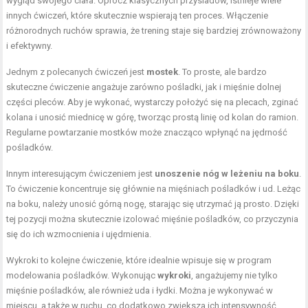
wygląd swojego ciała. Oprócz klasycznych przysiadów, istnieje wiele
innych ćwiczeń, które skutecznie wspierają ten proces. Włączenie
różnorodnych ruchów sprawia, że trening staje się bardziej zrównoważony
i efektywny.
Jednym z polecanych ćwiczeń jest
mostek
. To proste, ale bardzo
skuteczne ćwiczenie angażuje zarówno pośladki, jak i mięśnie dolnej
części pleców. Aby je wykonać, wystarczy położyć się na plecach, zginać
kolana i unosić miednicę w górę, tworząc prostą linię od kolan do ramion.
Regularne powtarzanie mostków może znacząco wpłynąć na jędrność
pośladków.
Innym interesującym ćwiczeniem jest
unoszenie nóg w leżeniu na boku
.
To ćwiczenie koncentruje się głównie na mięśniach pośladków i ud. Leżąc
na boku, należy unosić górną nogę, starając się utrzymać ją prosto. Dzięki
tej pozycji można skutecznie izolować mięśnie pośladków, co przyczynia
się do ich wzmocnienia i ujędrnienia.
Wykroki to kolejne ćwiczenie, które idealnie wpisuje się w program
modelowania pośladków. Wykonując
wykroki
, angażujemy nie tylko
mięśnie pośladków, ale również uda i łydki. Można je wykonywać w
miejscu, a także w ruchu, co dodatkowo zwiększa ich intensywność.