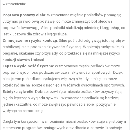
wzmocnienia:
Poprawa postawy ciała
: Wzmocnione mięśnie pośladków pomagają
utrzymać prawidłową postawę, co może zmniejszyć ból pleców i
poprawić równowagę. Silne pośladki stabilizują miednicę i kręgosłup, co
jest kluczowe dla zdrowia kręgosłupa.
Zmniejszenie ryzyka kontuzji
: Silne pośladki odgrywają istotną rolę w
stabilizacji ciała podczas aktywności fizycznej. Wspierają ruchy takie jak
bieganie, skakanie czy przysiady, co przekłada się na mniejsze ryzyko
kontuzji stawów i mięśni.
Lepsza wydolność fizyczna
: Wzmocnienie mięśni pośladków może
poprawić wydolność podczas ćwiczeń i aktywności sportowych. Dzięki
silniejszym pośladkom zyskujemy większą siłę i dynamikę, co może
przełożyć się na lepsze osiągnięcia w różnych dyscyplinach sportowych.
Estetyka sylwetki
: Dobrze rozwinięte mięśnie pośladków przyczyniają
się do lepszego wyglądu sylwetki. Wzmocnione pośladki są bardziej
jędrne i kształtne, co może zwiększyć pewność siebie i pozytywnie
wpłynąć na samoocenę.
Dzięki tym korzyściom wzmocnienie mięśni pośladków staje się istotnym
elementem programów treningowych oraz dbania o zdrowie i kondycję