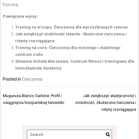
fizyczną.
Powiązane wpisy:
Trening na triceps: Ćwiczenia dla wyrzeźbionych ramion
Jak zwiększyć mobilność stawów: Skuteczne ćwiczenia i
rutyny rozciągające
Trening na core: Ćwiczenia dla mocnego i stabilnego
centrum ciała
Siłownia Ochota Warszawa: Centrum fitness i treningowe dla
mieszkańców dzielnicy
Posted in
Ćwiczenia
Nawigacja
Muguruza Blanco Garbine: Profil i
Jak zwiększyć elastyczność i
wpisu
osiągnięcia hiszpańskiej tenisistki
mobilność: Skuteczne ćwiczenia i
rutyny rozciągające